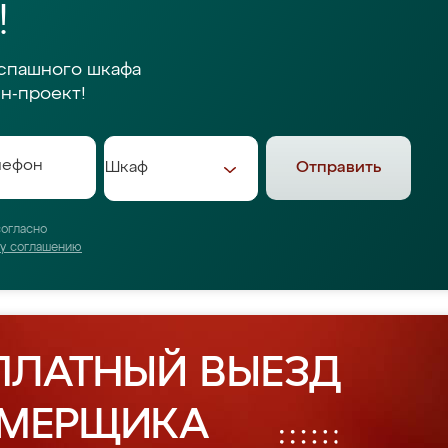
!
спашного шкафа
н-проект!
Отправить
согласно
му соглашению
ПЛАТНЫЙ ВЫЕЗД
АМЕРЩИКА