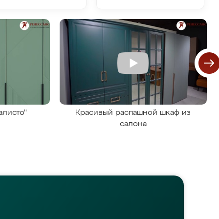
алисто"
Красивый распашной шкаф из
салона