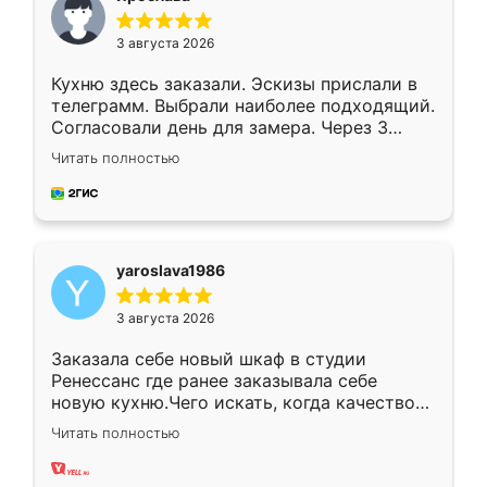
3 августа 2026
Кухню здесь заказали. Эскизы прислали в
телеграмм. Выбрали наиболее подходящий.
Согласовали день для замера. Через 3
недели кухня была уже готова. Остались
Читать полностью
довольны работой. Спасибо Ренессанс
мебель за качественную работу!
yaroslava1986
3 августа 2026
Заказала себе новый шкаф в студии
Ренессанс где ранее заказывала себе
новую кухню.Чего искать, когда качеством
вполне довольна. Служит кухня уже почти
Читать полностью
два года, нареканий нет.