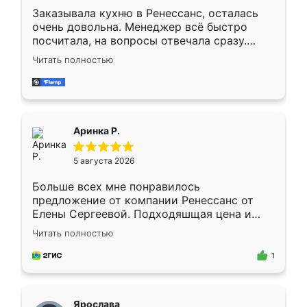
Заказывала кухню в Ренессанс, осталась
очень довольна. Менеджер всё быстро
посчитала, на вопросы отвечала сразу.
Замерщик приехал в субботу, подошёл к
Читать полностью
делу со всей ответственностью. Собрали
за день, ребята работали аккуратно, даже
пыли почти не было. Качество отличное,
ящики ходят плавно, ничего не скрипит.
Всё подошло как влитое.
Аринка Р.
5 августа 2026
Больше всех мне понравилось
предложение от компании Ренессанс от
Елены Сергеевой. Подходяшщая цена и
короткие сроки изготовления. Приехавший
Читать полностью
для замера сотрудник Владислав
предложил по моему эскизу самый
1
подходящий вариант шкафа. Немного его
видоизменил, получилось даже лучше, чем
я хотела.
Ярослава