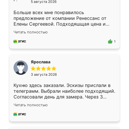
5 августа 2026
Больше всех мне понравилось
предложение от компании Ренессанс от
Елены Сергеевой. Подходяшщая цена и
короткие сроки изготовления. Приехавший
Читать полностью
для замера сотрудник Владислав
предложил по моему эскизу самый
1
подходящий вариант шкафа. Немного его
видоизменил, получилось даже лучше, чем
я хотела.
Ярослава
3 августа 2026
Кухню здесь заказали. Эскизы прислали в
телеграмм. Выбрали наиболее подходящий.
Согласовали день для замера. Через 3
недели кухня была уже готова. Остались
Читать полностью
довольны работой. Спасибо Ренессанс
мебель за качественную работу!