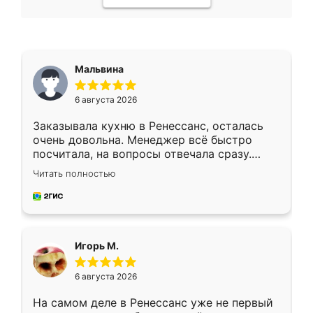
Мальвина
6 августа 2026
Заказывала кухню в Ренессанс, осталась
очень довольна. Менеджер всё быстро
посчитала, на вопросы отвечала сразу.
Замерщик приехал в субботу, подошёл к
Читать полностью
делу со всей ответственностью. Собрали
за день, ребята работали аккуратно, даже
пыли почти не было. Качество отличное,
ящики ходят плавно, ничего не скрипит.
Всё подошло как влитое.
Игорь М.
6 августа 2026
На самом деле в Ренессанс уже не первый