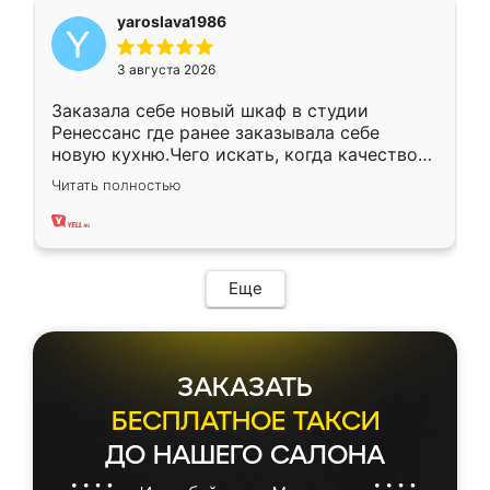
yaroslava1986
3 августа 2026
Заказала себе новый шкаф в студии
Ренессанс где ранее заказывала себе
новую кухню.Чего искать, когда качеством
вполне довольна. Служит кухня уже почти
Читать полностью
два года, нареканий нет.
Еще
ЗАКАЗАТЬ
БЕСПЛАТНОЕ ТАКСИ
ДО НАШЕГО САЛОНА