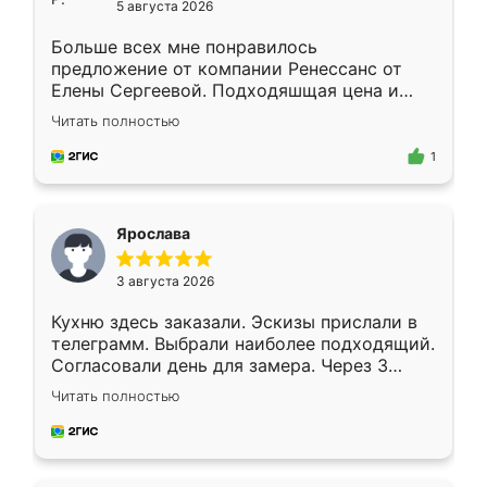
5 августа 2026
Больше всех мне понравилось
предложение от компании Ренессанс от
Елены Сергеевой. Подходяшщая цена и
короткие сроки изготовления. Приехавший
Читать полностью
для замера сотрудник Владислав
предложил по моему эскизу самый
1
подходящий вариант шкафа. Немного его
видоизменил, получилось даже лучше, чем
я хотела.
Ярослава
3 августа 2026
Кухню здесь заказали. Эскизы прислали в
телеграмм. Выбрали наиболее подходящий.
Согласовали день для замера. Через 3
недели кухня была уже готова. Остались
Читать полностью
довольны работой. Спасибо Ренессанс
мебель за качественную работу!