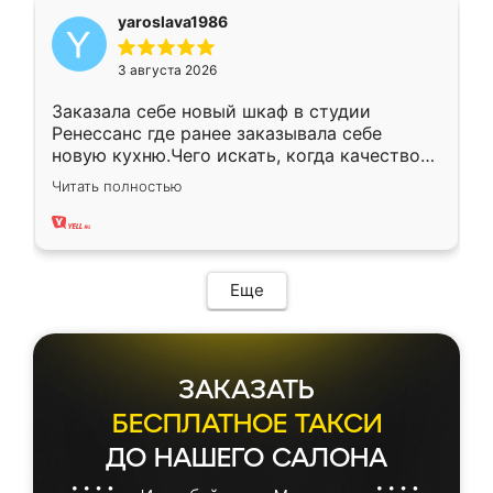
yaroslava1986
3 августа 2026
Заказала себе новый шкаф в студии
Ренессанс где ранее заказывала себе
новую кухню.Чего искать, когда качеством
вполне довольна. Служит кухня уже почти
Читать полностью
два года, нареканий нет.
Еще
ЗАКАЗАТЬ
БЕСПЛАТНОЕ ТАКСИ
ДО НАШЕГО САЛОНА