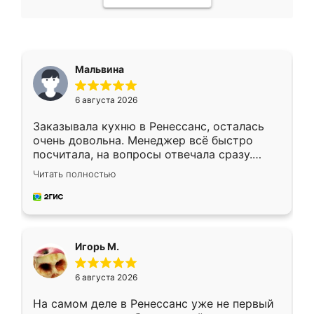
Мальвина
6 августа 2026
Заказывала кухню в Ренессанс, осталась
очень довольна. Менеджер всё быстро
посчитала, на вопросы отвечала сразу.
Замерщик приехал в субботу, подошёл к
Читать полностью
делу со всей ответственностью. Собрали
за день, ребята работали аккуратно, даже
пыли почти не было. Качество отличное,
ящики ходят плавно, ничего не скрипит.
Всё подошло как влитое.
Игорь М.
6 августа 2026
На самом деле в Ренессанс уже не первый