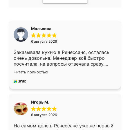
Мальвина
6 августа 2026
Заказывала кухню в Ренессанс, осталась
очень довольна. Менеджер всё быстро
посчитала, на вопросы отвечала сразу.
Замерщик приехал в субботу, подошёл к
Читать полностью
делу со всей ответственностью. Собрали
за день, ребята работали аккуратно, даже
пыли почти не было. Качество отличное,
ящики ходят плавно, ничего не скрипит.
Всё подошло как влитое.
Игорь М.
6 августа 2026
На самом деле в Ренессанс уже не первый