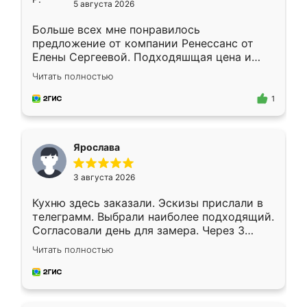
5 августа 2026
Больше всех мне понравилось
предложение от компании Ренессанс от
Елены Сергеевой. Подходяшщая цена и
короткие сроки изготовления. Приехавший
Читать полностью
для замера сотрудник Владислав
предложил по моему эскизу самый
1
подходящий вариант шкафа. Немного его
видоизменил, получилось даже лучше, чем
я хотела.
Ярослава
3 августа 2026
Кухню здесь заказали. Эскизы прислали в
телеграмм. Выбрали наиболее подходящий.
Согласовали день для замера. Через 3
недели кухня была уже готова. Остались
Читать полностью
довольны работой. Спасибо Ренессанс
мебель за качественную работу!