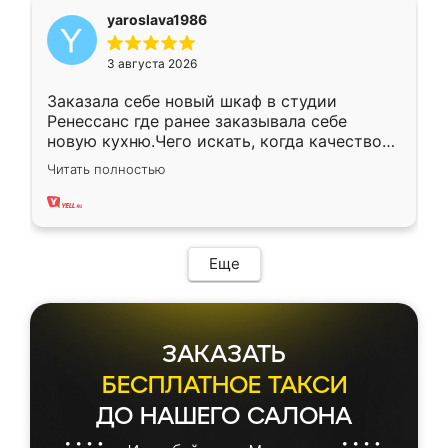
yaroslava1986
3 августа 2026
Заказала себе новый шкаф в студии
Ренессанс где ранее заказывала себе
новую кухню.Чего искать, когда качеством
вполне довольна. Служит кухня уже почти
Читать полностью
два года, нареканий нет.
Еще
ЗАКАЗАТЬ
БЕСПЛАТНОЕ ТАКСИ
ДО НАШЕГО САЛОНА