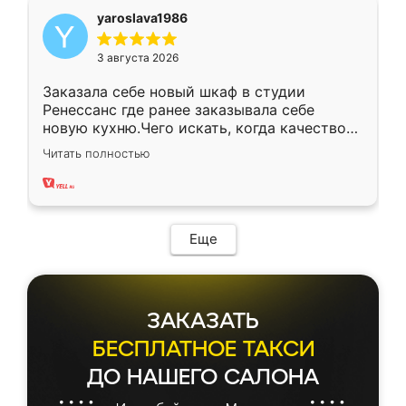
yaroslava1986
3 августа 2026
Заказала себе новый шкаф в студии
Ренессанс где ранее заказывала себе
новую кухню.Чего искать, когда качеством
вполне довольна. Служит кухня уже почти
Читать полностью
два года, нареканий нет.
Еще
ЗАКАЗАТЬ
БЕСПЛАТНОЕ ТАКСИ
ДО НАШЕГО САЛОНА