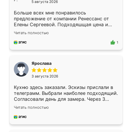
5 августа 2026
Больше всех мне понравилось
предложение от компании Ренессанс от
Елены Сергеевой. Подходяшщая цена и
короткие сроки изготовления. Приехавший
Читать полностью
для замера сотрудник Владислав
предложил по моему эскизу самый
1
подходящий вариант шкафа. Немного его
видоизменил, получилось даже лучше, чем
я хотела.
Ярослава
3 августа 2026
Кухню здесь заказали. Эскизы прислали в
телеграмм. Выбрали наиболее подходящий.
Согласовали день для замера. Через 3
недели кухня была уже готова. Остались
Читать полностью
довольны работой. Спасибо Ренессанс
мебель за качественную работу!