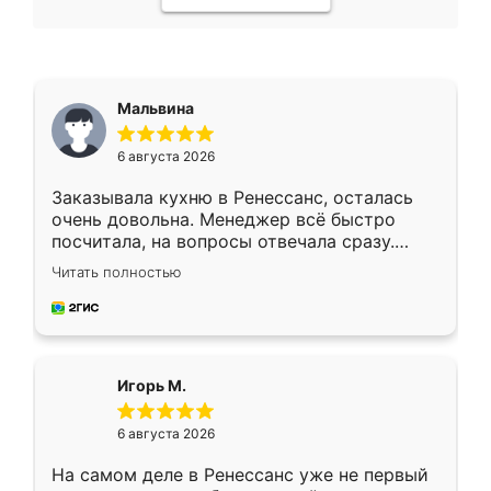
Мальвина
6 августа 2026
Заказывала кухню в Ренессанс, осталась
очень довольна. Менеджер всё быстро
посчитала, на вопросы отвечала сразу.
Замерщик приехал в субботу, подошёл к
Читать полностью
делу со всей ответственностью. Собрали
за день, ребята работали аккуратно, даже
пыли почти не было. Качество отличное,
ящики ходят плавно, ничего не скрипит.
Всё подошло как влитое.
Игорь М.
6 августа 2026
На самом деле в Ренессанс уже не первый