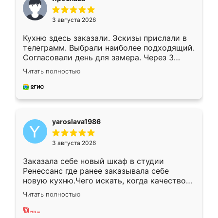
3 августа 2026
Кухню здесь заказали. Эскизы прислали в
телеграмм. Выбрали наиболее подходящий.
Согласовали день для замера. Через 3
недели кухня была уже готова. Остались
Читать полностью
довольны работой. Спасибо Ренессанс
мебель за качественную работу!
yaroslava1986
3 августа 2026
Заказала себе новый шкаф в студии
Ренессанс где ранее заказывала себе
новую кухню.Чего искать, когда качеством
вполне довольна. Служит кухня уже почти
Читать полностью
два года, нареканий нет.