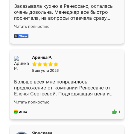
Заказывала кухню в Ренессанс, осталась
очень довольна. Менеджер всё быстро
посчитала, на вопросы отвечала сразу.
Замерщик приехал в субботу, подошёл к
Читать полностью
делу со всей ответственностью. Собрали
за день, ребята работали аккуратно, даже
пыли почти не было. Качество отличное,
ящики ходят плавно, ничего не скрипит.
Всё подошло как влитое.
Аринка Р.
5 августа 2026
Больше всех мне понравилось
предложение от компании Ренессанс от
Елены Сергеевой. Подходяшщая цена и
короткие сроки изготовления. Приехавший
Читать полностью
для замера сотрудник Владислав
предложил по моему эскизу самый
1
подходящий вариант шкафа. Немного его
видоизменил, получилось даже лучше, чем
я хотела.
Ярослава