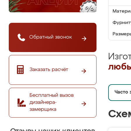
Матери
Фурнит
Размер
Обратный звонок
Изго
любы
Заказать расчёт
Часто 
Бесплатный вызов
дизайнера-
замерщика
Схе