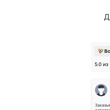
Д
Вс
5.0
из 
Заказыв