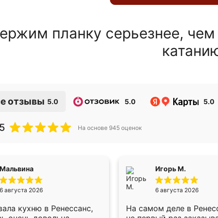
ержим планку серьезнее, чем
катани
е отзывы
5.0
5.0
5.0
5
На основе
945
оценок
Мальвина
Игорь М.
6 августа 2026
6 августа 2026
ала кухню в Ренессанс,
На самом деле в Ренес