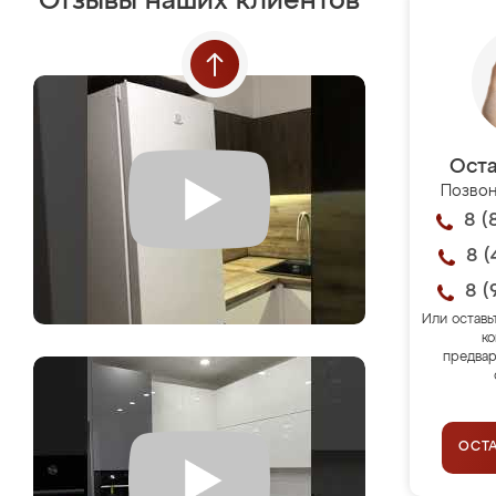
Отзывы наших клиентов
Оста
Позвон
8 (
8 (
8 (
Или оставь
ко
предвар
ОСТ