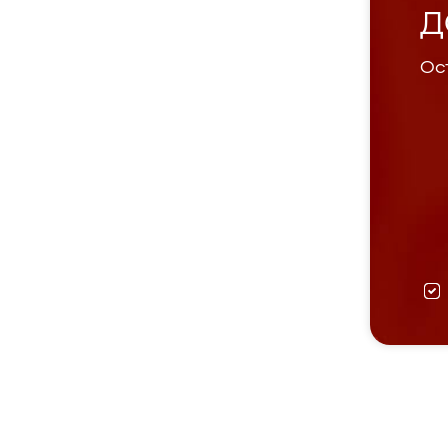
Д
Ост