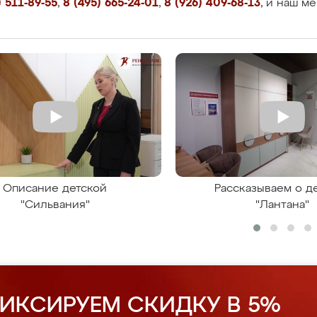
 511-89-55
,
8 (495) 665-24-01
,
8 (926) 409-68-13
, и наш м
Описание детской
Рассказываем о д
"Сильвания"
"Лантана"
ИКСИРУЕМ СКИДКУ В 5%