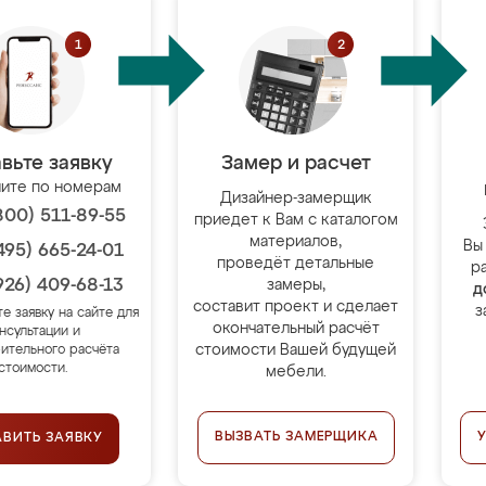
вьте заявку
Замер и расчет
ите по номерам
Дизайнер-замерщик
800) 511-89-55
приедет к Вам с каталогом
материалов,
Вы
495) 665-24-01
проведёт детальные
р
926) 409-68-13
замеры,
д
составит проект и сделает
з
те заявку на сайте для
окончательный расчёт
нсультации и
стоимости Вашей будущей
ительного расчёта
стоимости.
мебели.
ВЫЗВАТЬ ЗАМЕРЩИКА
АВИТЬ ЗАЯВКУ