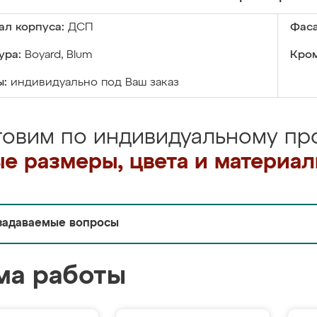
ал корпуса:
ДСП
Фаса
ура:
Boyard, Blum
Кром
ы:
индивидуально под Ваш заказ
товим по индивидуальному про
е размеры, цвета и материа
задаваемые вопросы
ма работы