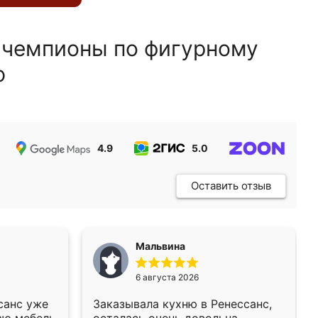
 чемпионы по фигурному
ю
4.9
5.0
5.0
Оставить отзыв
Мальвина
6 августа 2026
санс уже
Заказывала кухню в Ренессанс,