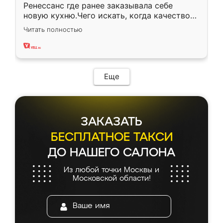
Ренессанс где ранее заказывала себе
новую кухню.Чего искать, когда качеством
вполне довольна. Служит кухня уже почти
Читать полностью
два года, нареканий нет.
Еще
ЗАКАЗАТЬ
БЕСПЛАТНОЕ ТАКСИ
ДО НАШЕГО САЛОНА
Из любой точки Москвы и
Московской области!