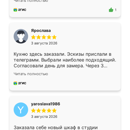
Читать полностью
для замера сотрудник Владислав
предложил по моему эскизу самый
1
подходящий вариант шкафа. Немного его
видоизменил, получилось даже лучше, чем
я хотела.
Ярослава
3 августа 2026
Кухню здесь заказали. Эскизы прислали в
телеграмм. Выбрали наиболее подходящий.
Согласовали день для замера. Через 3
недели кухня была уже готова. Остались
Читать полностью
довольны работой. Спасибо Ренессанс
мебель за качественную работу!
yaroslava1986
3 августа 2026
Заказала себе новый шкаф в студии