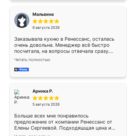
сравнивал с разными конкурентами в этом
сегменте ,выбор у конкурентов куда
Мальвина
меньше, здесь же он более разнообразный.
Мне нравится ,если что-то потребуется из
6 августа 2026
мебели буду заказывать только здесь.
Заказывала кухню в Ренессанс, осталась
очень довольна. Менеджер всё быстро
посчитала, на вопросы отвечала сразу.
Замерщик приехал в субботу, подошёл к
Читать полностью
делу со всей ответственностью. Собрали
за день, ребята работали аккуратно, даже
пыли почти не было. Качество отличное,
ящики ходят плавно, ничего не скрипит.
Всё подошло как влитое.
Аринка Р.
5 августа 2026
Больше всех мне понравилось
предложение от компании Ренессанс от
Елены Сергеевой. Подходяшщая цена и
короткие сроки изготовления. Приехавший