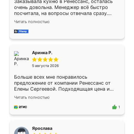
Заказывала кухню в Ренессанс, осталась
очень довольна. Менеджер всё быстро
посчитала, на вопросы отвечала сразу.
Замерщик приехал в субботу, подошёл к
Читать полностью
делу со всей ответственностью. Собрали
за день, ребята работали аккуратно, даже
пыли почти не было. Качество отличное,
ящики ходят плавно, ничего не скрипит.
Всё подошло как влитое.
Аринка Р.
5 августа 2026
Больше всех мне понравилось
предложение от компании Ренессанс от
Елены Сергеевой. Подходяшщая цена и
короткие сроки изготовления. Приехавший
Читать полностью
для замера сотрудник Владислав
предложил по моему эскизу самый
1
подходящий вариант шкафа. Немного его
видоизменил, получилось даже лучше, чем
я хотела.
Ярослава