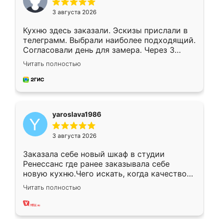
3 августа 2026
Кухню здесь заказали. Эскизы прислали в
телеграмм. Выбрали наиболее подходящий.
Согласовали день для замера. Через 3
недели кухня была уже готова. Остались
Читать полностью
довольны работой. Спасибо Ренессанс
мебель за качественную работу!
yaroslava1986
3 августа 2026
Заказала себе новый шкаф в студии
Ренессанс где ранее заказывала себе
новую кухню.Чего искать, когда качеством
вполне довольна. Служит кухня уже почти
Читать полностью
два года, нареканий нет.