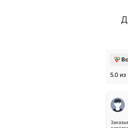
Д
Вс
5.0
из 
Заказыв