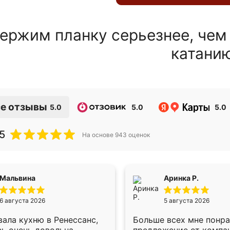
ержим планку серьезнее, чем
катани
е отзывы
5.0
5.0
5.0
5
На основе
943
оценок
Мальвина
Аринка Р.
6 августа 2026
5 августа 2026
ала кухню в Ренессанс,
Больше всех мне понр