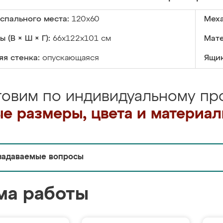
спального места:
120x60
Меха
 (В × Ш × Г):
66x122x101 см
Мате
я стенка:
опускающаяся
Ящик
товим по индивидуальному про
е размеры, цвета и материа
задаваемые вопросы
ма работы