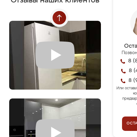
Отзывы наших клиентов
Оста
Позвон
8 (
8 (
8 (
Или оставь
ко
предвар
ОСТ