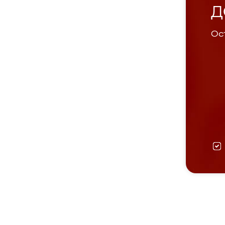
Д
Ост