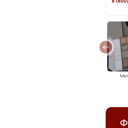
8 (800)
Мат
Ф