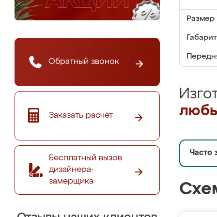
Размер 
Габариты
Передня
Обратный звонок
Изго
любы
Заказать расчёт
Часто 
Бесплатный вызов
дизайнера-
замерщика
Схе