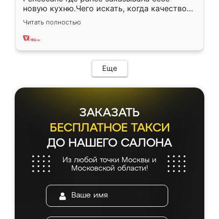
новую кухню.Чего искать, когда качеством
вполне довольна. Служит кухня уже почти
Читать полностью
два года, нареканий нет.
Еще
ЗАКАЗАТЬ
БЕСПЛАТНОЕ ТАКСИ
ДО НАШЕГО САЛОНА
Из любой точки Москвы и
Московской области!