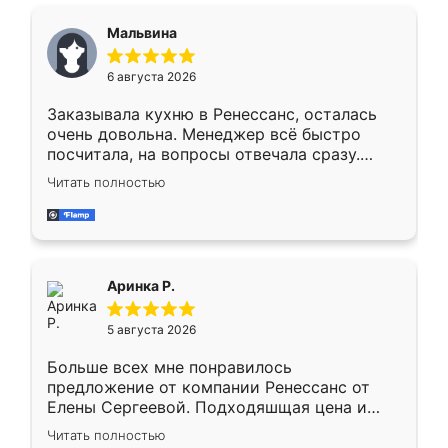
сравнивал с разными конкурентами в этом
сегменте ,выбор у конкурентов куда
Мальвина
меньше, здесь же он более разнообразный.
Мне нравится ,если что-то потребуется из
6 августа 2026
мебели буду заказывать только здесь.
Заказывала кухню в Ренессанс, осталась
очень довольна. Менеджер всё быстро
посчитала, на вопросы отвечала сразу.
Замерщик приехал в субботу, подошёл к
Читать полностью
делу со всей ответственностью. Собрали
за день, ребята работали аккуратно, даже
пыли почти не было. Качество отличное,
ящики ходят плавно, ничего не скрипит.
Всё подошло как влитое.
Аринка Р.
5 августа 2026
Больше всех мне понравилось
предложение от компании Ренессанс от
Елены Сергеевой. Подходяшщая цена и
короткие сроки изготовления. Приехавший
Читать полностью
для замера сотрудник Владислав