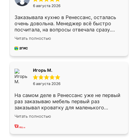
6 августа 2026
Заказывала кухню в Ренессанс, осталась
очень довольна. Менеджер всё быстро
посчитала, на вопросы отвечала сразу.
Замерщик приехал в субботу, подошёл к
Читать полностью
делу со всей ответственностью. Собрали
за день, ребята работали аккуратно, даже
пыли почти не было. Качество отличное,
ящики ходят плавно, ничего не скрипит.
Всё подошло как влитое.
Игорь М.
6 августа 2026
На самом деле в Ренессанс уже не первый
раз заказываю мебель первый раз
заказывал кроватку для маленького
ребёнка при его рождении ,во второй раз
Читать полностью
заказал шкаф-купе. По качеству очень
хорошее сборка достаточно быстрая,
также адекватные цены. До этого