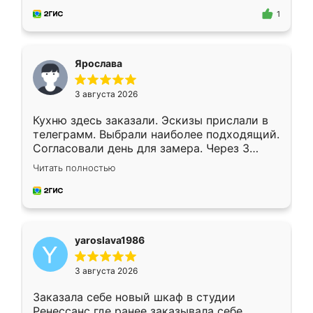
предложил по моему эскизу самый
1
подходящий вариант шкафа. Немного его
видоизменил, получилось даже лучше, чем
я хотела.
Ярослава
3 августа 2026
Кухню здесь заказали. Эскизы прислали в
телеграмм. Выбрали наиболее подходящий.
Согласовали день для замера. Через 3
недели кухня была уже готова. Остались
Читать полностью
довольны работой. Спасибо Ренессанс
мебель за качественную работу!
yaroslava1986
3 августа 2026
Заказала себе новый шкаф в студии
Ренессанс где ранее заказывала себе