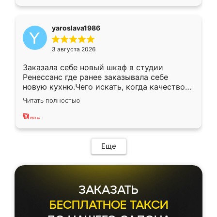
yaroslava1986
3 августа 2026
Заказала себе новый шкаф в студии
Ренессанс где ранее заказывала себе
новую кухню.Чего искать, когда качеством
вполне довольна. Служит кухня уже почти
Читать полностью
два года, нареканий нет.
Еще
ЗАКАЗАТЬ
БЕСПЛАТНОЕ ТАКСИ