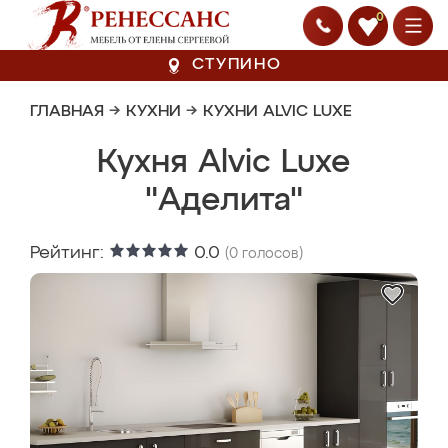
0
СТУПИНО
ГЛАВНАЯ
→
КУХНИ
→
КУХНИ ALVIC LUXE
Кухня Alvic Luxe
"Аделита"
Рейтинг:
0.0
(
0
голосов)