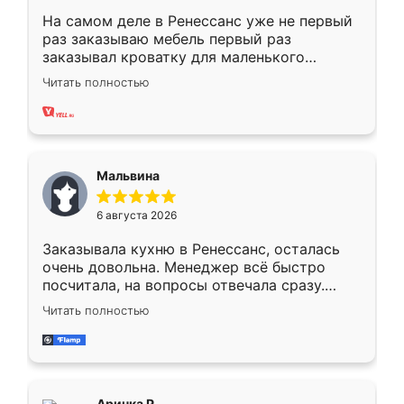
На самом деле в Ренессанс уже не первый
раз заказываю мебель первый раз
заказывал кроватку для маленького
ребёнка при его рождении ,во второй раз
Читать полностью
заказал шкаф-купе. По качеству очень
хорошее сборка достаточно быстрая,
также адекватные цены. До этого
сравнивал с разными конкурентами в этом
сегменте ,выбор у конкурентов куда
Мальвина
меньше, здесь же он более разнообразный.
Мне нравится ,если что-то потребуется из
6 августа 2026
мебели буду заказывать только здесь.
Заказывала кухню в Ренессанс, осталась
очень довольна. Менеджер всё быстро
посчитала, на вопросы отвечала сразу.
Замерщик приехал в субботу, подошёл к
Читать полностью
делу со всей ответственностью. Собрали
за день, ребята работали аккуратно, даже
пыли почти не было. Качество отличное,
ящики ходят плавно, ничего не скрипит.
Всё подошло как влитое.
Аринка Р.