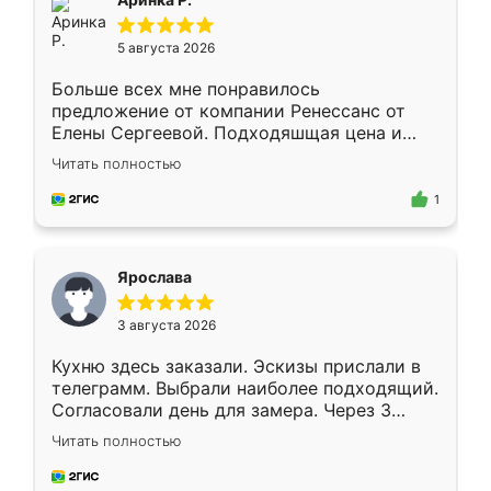
5 августа 2026
Больше всех мне понравилось
предложение от компании Ренессанс от
Елены Сергеевой. Подходяшщая цена и
короткие сроки изготовления. Приехавший
Читать полностью
для замера сотрудник Владислав
предложил по моему эскизу самый
1
подходящий вариант шкафа. Немного его
видоизменил, получилось даже лучше, чем
я хотела.
Ярослава
3 августа 2026
Кухню здесь заказали. Эскизы прислали в
телеграмм. Выбрали наиболее подходящий.
Согласовали день для замера. Через 3
недели кухня была уже готова. Остались
Читать полностью
довольны работой. Спасибо Ренессанс
мебель за качественную работу!