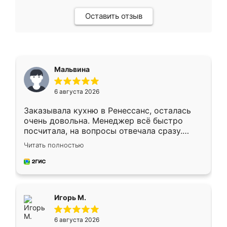
Оставить отзыв
Мальвина
6 августа 2026
Заказывала кухню в Ренессанс, осталась
очень довольна. Менеджер всё быстро
посчитала, на вопросы отвечала сразу.
Замерщик приехал в субботу, подошёл к
Читать полностью
делу со всей ответственностью. Собрали
за день, ребята работали аккуратно, даже
пыли почти не было. Качество отличное,
ящики ходят плавно, ничего не скрипит.
Всё подошло как влитое.
Игорь М.
6 августа 2026