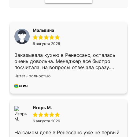
Мальвина
6 августа 2026
Заказывала кухню в Ренессанс, осталась
очень довольна. Менеджер всё быстро
посчитала, на вопросы отвечала сразу.
Замерщик приехал в субботу, подошёл к
Читать полностью
делу со всей ответственностью. Собрали
за день, ребята работали аккуратно, даже
пыли почти не было. Качество отличное,
ящики ходят плавно, ничего не скрипит.
Всё подошло как влитое.
Игорь М.
6 августа 2026
На самом деле в Ренессанс уже не первый