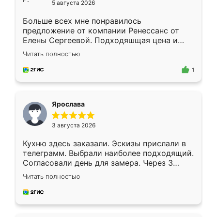
5 августа 2026
Больше всех мне понравилось
предложение от компании Ренессанс от
Елены Сергеевой. Подходяшщая цена и
короткие сроки изготовления. Приехавший
Читать полностью
для замера сотрудник Владислав
предложил по моему эскизу самый
1
подходящий вариант шкафа. Немного его
видоизменил, получилось даже лучше, чем
я хотела.
Ярослава
3 августа 2026
Кухню здесь заказали. Эскизы прислали в
телеграмм. Выбрали наиболее подходящий.
Согласовали день для замера. Через 3
недели кухня была уже готова. Остались
Читать полностью
довольны работой. Спасибо Ренессанс
мебель за качественную работу!