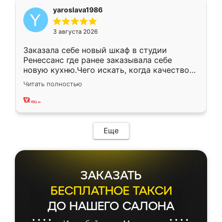
yaroslava1986
3 августа 2026
Заказала себе новый шкаф в студии
Ренессанс где ранее заказывала себе
новую кухню.Чего искать, когда качеством
вполне довольна. Служит кухня уже почти
Читать полностью
два года, нареканий нет.
Еще
ЗАКАЗАТЬ
БЕСПЛАТНОЕ ТАКСИ
ДО НАШЕГО САЛОНА