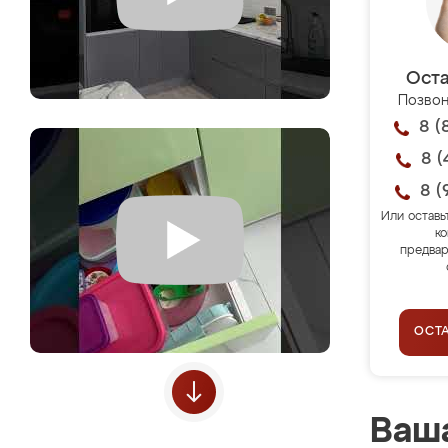
Оста
Позвон
8 (
8 (
8 (
Или оставь
ко
предвар
ОСТ
Ваша