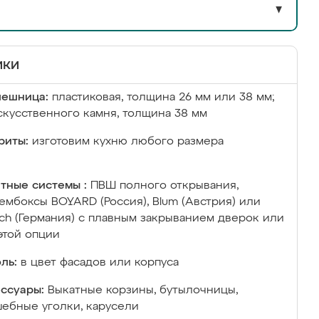
▼
ики
лешница:
пластиковая, толщина 26 мм или 38 мм;
скусственного камня, толщина 38 мм
риты:
изготовим кухню любого размера
тные системы :
ПВШ полного открывания,
ембоксы BOYARD (Россия), Blum (Австрия) или
ich (Германия) с плавным закрыванием дверок или
этой опции
ль:
в цвет фасадов или корпуса
ссуары:
Выкатные корзины, бутылочницы,
ебные уголки, карусели