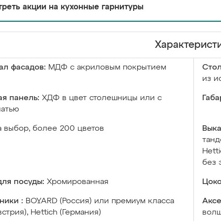
реть акции на кухонные гарнитуры
Характерист
ал фасадов:
МДФ с акриловым покрытием
Сто
из и
я панель:
ХДФ в цвет столешницы или с
Габа
чатью
а выбор, более 200 цветов
Выка
танд
Hett
без 
ля посуды:
Хромированная
Цоко
ники :
BOYARD (Россия) или премиум класса
Аксе
встрия), Hettich (Германия)
волш