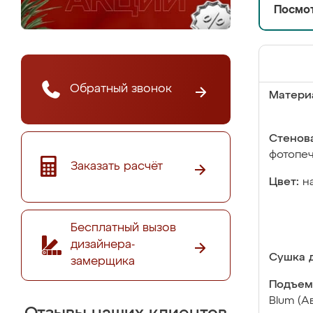
Посмот
Обратный звонок
Матери
Стенова
фотопе
Заказать расчёт
Цвет:
н
Бесплатный вызов
дизайнера-
Сушка д
замерщика
Подъем
Blum (А