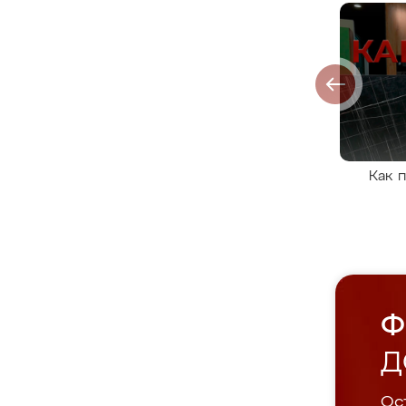
Как 
Ф
Д
Ост