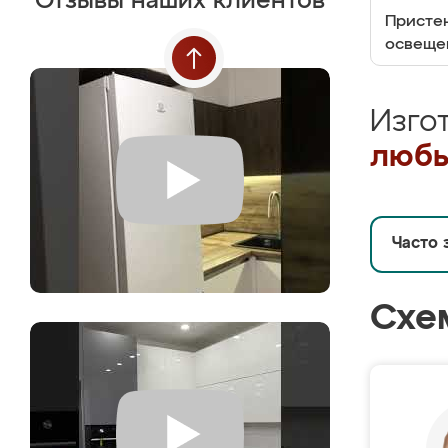
Отзывы наших клиентов
Пристен
освеще
Изго
любы
Часто 
Схе