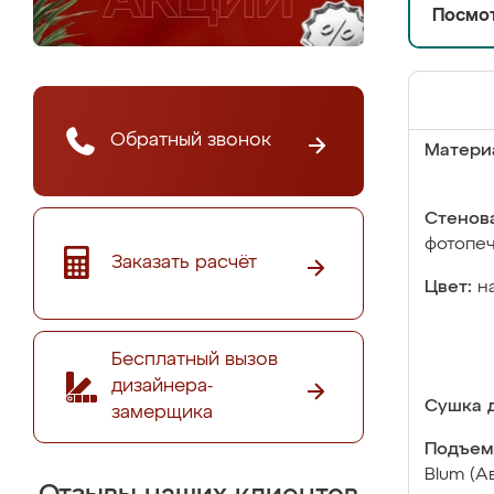
Посмот
Обратный звонок
Матери
Стенова
фотопе
Заказать расчёт
Цвет:
н
Бесплатный вызов
дизайнера-
Сушка д
замерщика
Подъем
Blum (А