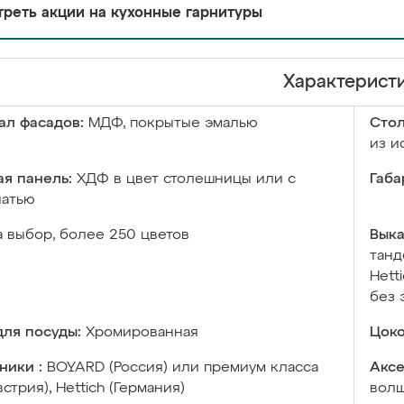
реть акции на кухонные гарнитуры
Характерист
ал фасадов:
МДФ, покрытые эмалью
Сто
из и
я панель:
ХДФ в цвет столешницы или с
Габа
чатью
а выбор, более 250 цветов
Выка
танд
Hett
без 
ля посуды:
Хромированная
Цоко
ники :
BOYARD (Россия) или премиум класса
Аксе
встрия), Hettich (Германия)
волш