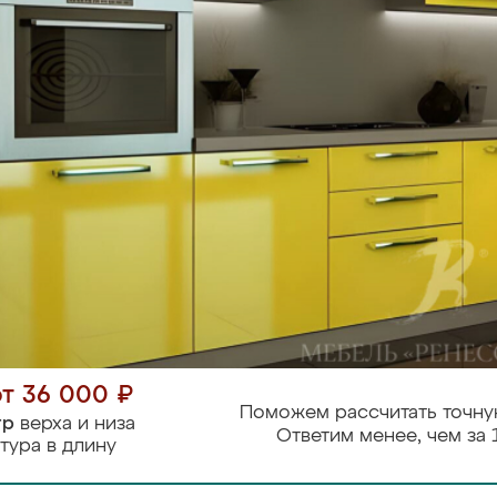
от 36 000 ₽
Поможем рассчитать точну
тр
верха и низа
Ответим менее, чем за 
тура в длину