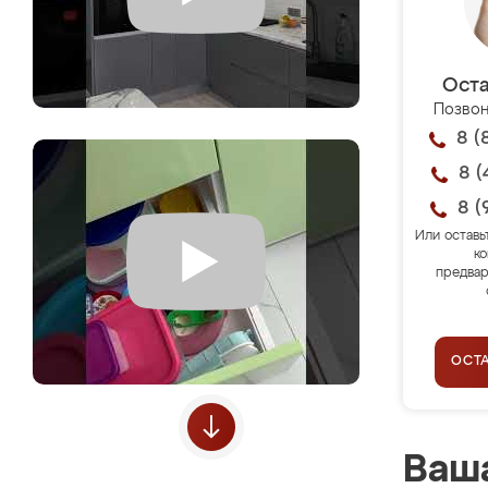
Оста
Позвон
8 (
8 (
8 (
Или оставь
ко
предвар
ОСТ
Ваша