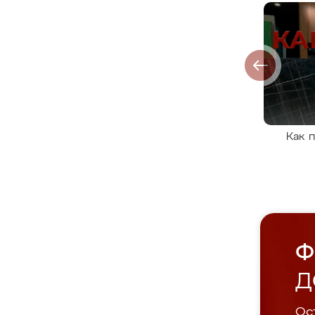
Как 
Ф
Д
Ост