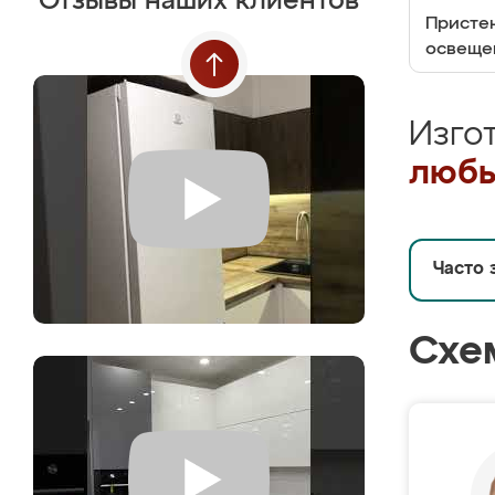
Отзывы наших клиентов
Пристен
освеще
Изго
любы
Часто 
Схе