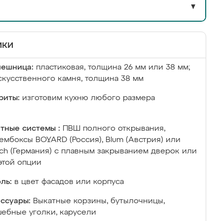
▼
ики
лешница:
пластиковая, толщина 26 мм или 38 мм;
скусственного камня, толщина 38 мм
риты:
изготовим кухню любого размера
тные системы :
ПВШ полного открывания,
ембоксы BOYARD (Россия), Blum (Австрия) или
ich (Германия) с плавным закрыванием дверок или
этой опции
ль:
в цвет фасадов или корпуса
ссуары:
Выкатные корзины, бутылочницы,
ебные уголки, карусели