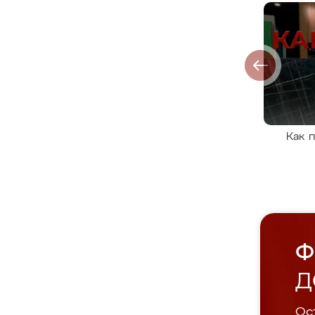
Как 
Ф
Д
Ост