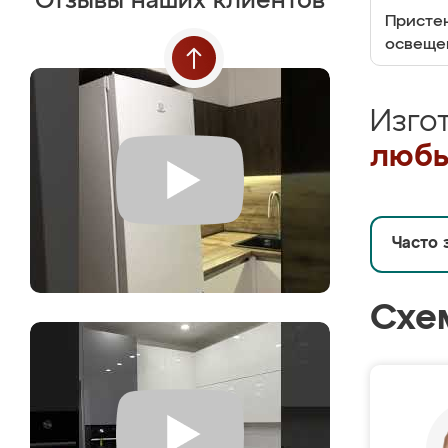
Отзывы наших клиентов
Пристен
освеще
Изго
любы
Часто 
Схе