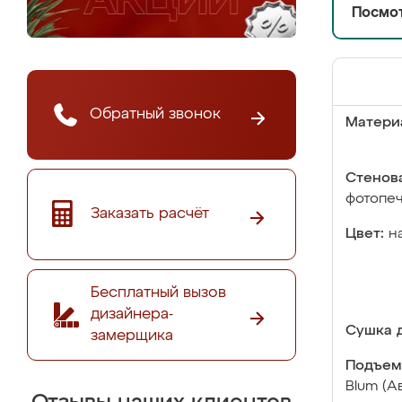
Посмот
Обратный звонок
Матери
Стенова
фотопе
Заказать расчёт
Цвет:
н
Бесплатный вызов
дизайнера-
Сушка д
замерщика
Подъем
Blum (А