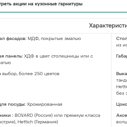
реть акции на кухонные гарнитуры
Характерист
ал фасадов:
МДФ, покрытые эмалью
Сто
из и
я панель:
ХДФ в цвет столешницы или с
Габа
чатью
а выбор, более 250 цветов
Выка
танд
Hett
без 
ля посуды:
Хромированная
Цоко
ники :
BOYARD (Россия) или премиум класса
Аксе
встрия), Hettich (Германия)
волш