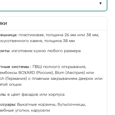
▼
ики
лешница:
пластиковая, толщина 26 мм или 38 мм;
скусственного камня, толщина 38 мм
риты:
изготовим кухню любого размера
тные системы :
ПВШ полного открывания,
ембоксы BOYARD (Россия), Blum (Австрия) или
ich (Германия) с плавным закрыванием дверок или
этой опции
ль:
в цвет фасадов или корпуса
ссуары:
Выкатные корзины, бутылочницы,
ебные уголки, карусели