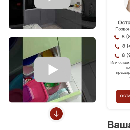
Оста
Позвон
8 (
8 (
8 (
Или оставь
ко
предвар
ОСТ
Ваша