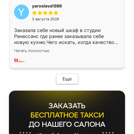
yaroslava1986
3 августа 2026
Заказала себе новый шкаф в студии
Ренессанс где ранее заказывала себе
новую кухню.Чего искать, когда качеством
вполне довольна. Служит кухня уже почти
Читать полностью
два года, нареканий нет.
Еще
ЗАКАЗАТЬ
БЕСПЛАТНОЕ ТАКСИ
ДО НАШЕГО САЛОНА