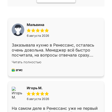
Мальвина
6 августа 2026
Заказывала кухню в Ренессанс, осталась
очень довольна. Менеджер всё быстро
посчитала, на вопросы отвечала сразу.
Замерщик приехал в субботу, подошёл к
Читать полностью
делу со всей ответственностью. Собрали
за день, ребята работали аккуратно, даже
пыли почти не было. Качество отличное,
ящики ходят плавно, ничего не скрипит.
Всё подошло как влитое.
Игорь М.
6 августа 2026
На самом деле в Ренессанс уже не первый