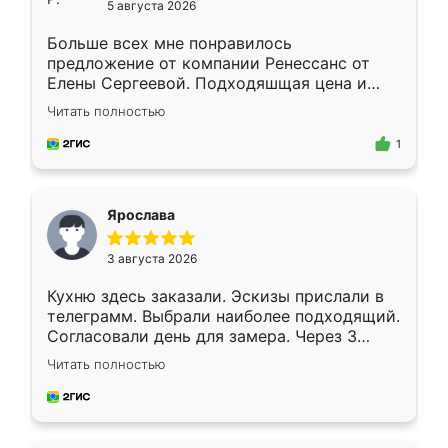
5 августа 2026
Больше всех мне понравилось
предложение от компании Ренессанс от
Елены Сергеевой. Подходяшщая цена и
короткие сроки изготовления. Приехавший
Читать полностью
для замера сотрудник Владислав
предложил по моему эскизу самый
1
подходящий вариант шкафа. Немного его
видоизменил, получилось даже лучше, чем
я хотела.
Ярослава
3 августа 2026
Кухню здесь заказали. Эскизы прислали в
телеграмм. Выбрали наиболее подходящий.
Согласовали день для замера. Через 3
недели кухня была уже готова. Остались
Читать полностью
довольны работой. Спасибо Ренессанс
мебель за качественную работу!