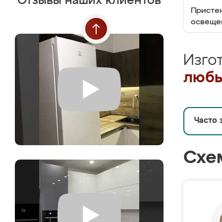
Отзывы наших клиентов
Пристен
освеще
Изго
любы
Часто 
Схе