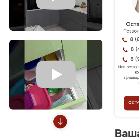
Оста
Позвон
8 (
8 (
8 (
Или оставь
ко
предвар
ОСТ
Ваша