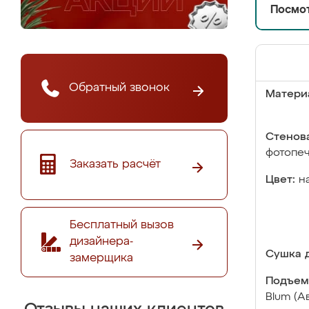
Посмот
Обратный звонок
Матери
Стенова
фотопе
Заказать расчёт
Цвет:
н
Бесплатный вызов
дизайнера-
Сушка д
замерщика
Подъем
Blum (А