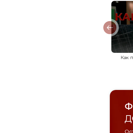
Как 
Ф
Д
Ост