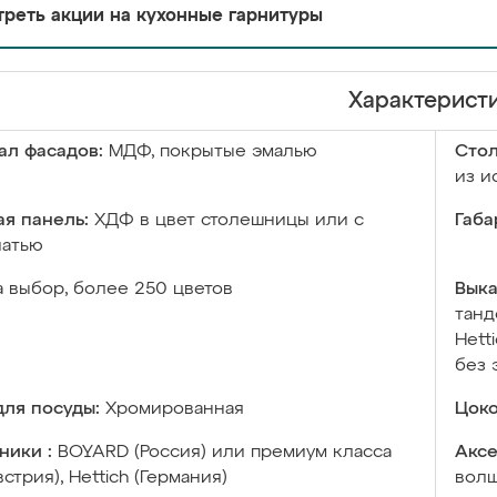
реть акции на кухонные гарнитуры
Характерист
ал фасадов:
МДФ, покрытые эмалью
Сто
из и
я панель:
ХДФ в цвет столешницы или с
Габа
чатью
а выбор, более 250 цветов
Выка
танд
Hett
без 
ля посуды:
Хромированная
Цоко
ники :
BOYARD (Россия) или премиум класса
Аксе
встрия), Hettich (Германия)
волш