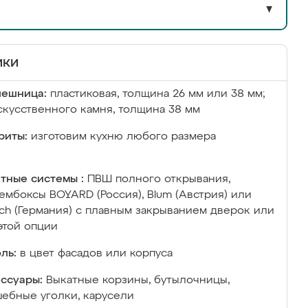
▼
ики
лешница:
пластиковая, толщина 26 мм или 38 мм;
скусственного камня, толщина 38 мм
риты:
изготовим кухню любого размера
тные системы :
ПВШ полного открывания,
ембоксы BOYARD (Россия), Blum (Австрия) или
ich (Германия) с плавным закрыванием дверок или
этой опции
ль:
в цвет фасадов или корпуса
ссуары:
Выкатные корзины, бутылочницы,
ебные уголки, карусели