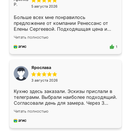
5 августа 2026
Больше всех мне понравилось
предложение от компании Ренессанс от
Елены Сергеевой. Подходяшщая цена и
короткие сроки изготовления. Приехавший
Читать полностью
для замера сотрудник Владислав
предложил по моему эскизу самый
1
подходящий вариант шкафа. Немного его
видоизменил, получилось даже лучше, чем
я хотела.
Ярослава
3 августа 2026
Кухню здесь заказали. Эскизы прислали в
телеграмм. Выбрали наиболее подходящий.
Согласовали день для замера. Через 3
недели кухня была уже готова. Остались
Читать полностью
довольны работой. Спасибо Ренессанс
мебель за качественную работу!