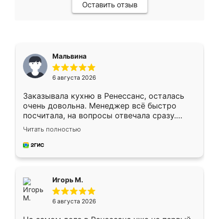
Оставить отзыв
Мальвина
6 августа 2026
Заказывала кухню в Ренессанс, осталась
очень довольна. Менеджер всё быстро
посчитала, на вопросы отвечала сразу.
Замерщик приехал в субботу, подошёл к
Читать полностью
делу со всей ответственностью. Собрали
за день, ребята работали аккуратно, даже
пыли почти не было. Качество отличное,
ящики ходят плавно, ничего не скрипит.
Всё подошло как влитое.
Игорь М.
6 августа 2026