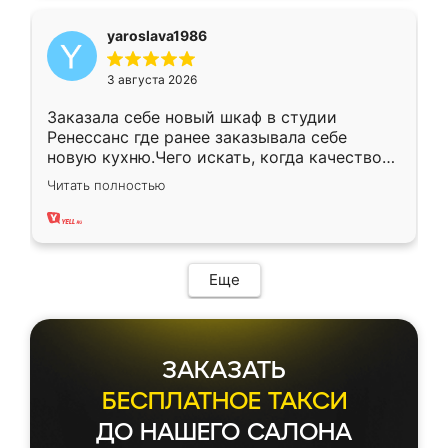
yaroslava1986
3 августа 2026
Заказала себе новый шкаф в студии
Ренессанс где ранее заказывала себе
новую кухню.Чего искать, когда качеством
вполне довольна. Служит кухня уже почти
Читать полностью
два года, нареканий нет.
Еще
ЗАКАЗАТЬ
БЕСПЛАТНОЕ ТАКСИ
ДО НАШЕГО САЛОНА