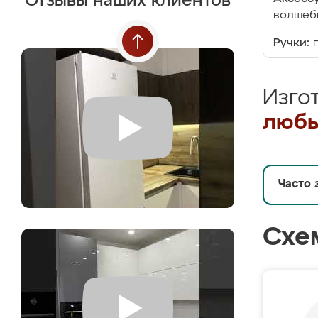
Отзывы наших клиентов
волшебн
Ручки:
Изго
любы
Часто 
Схе