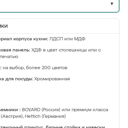
▼
ики
риал корпуса кухни:
ЛДСП или МДФ
овая панель:
ХДФ в цвет столешницы или с
печатью
:
на выбор, более 200 цветов
а для посуды:
Хромированная
емники :
BOYARD (Россия) или премиум класса
 (Австрия), Hettich (Германия)
теночный плинтус, барные стойки и навески,