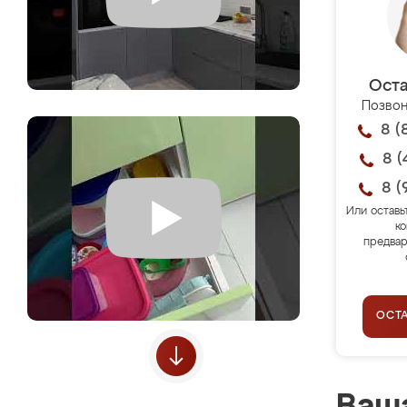
Оста
Позвон
8 (
8 (
8 (
Или оставь
ко
предвар
ОСТ