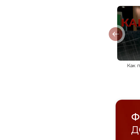
Как 
Ф
Д