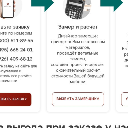
вьте заявку
Замер и расчет
ите по номерам
Дизайнер-замерщик
800) 511-89-55
приедет к Вам с каталогом
материалов,
Вы
495) 665-24-01
проведёт детальные
р
926) 409-68-13
замеры,
д
составит проект и сделает
з
те заявку на сайте для
окончательный расчёт
нсультации и
стоимости Вашей будущей
ительного расчёта
стоимости.
мебели.
ВЫЗВАТЬ ЗАМЕРЩИКА
АВИТЬ ЗАЯВКУ