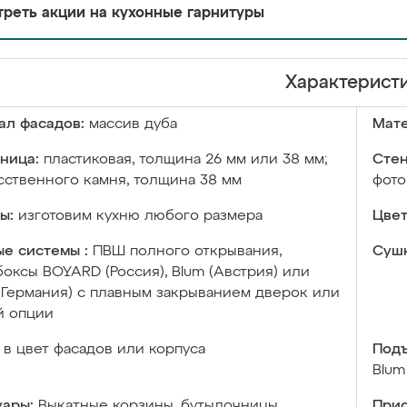
реть акции на кухонные гарнитуры
Характерист
ал фасадов:
массив дуба
Мате
ница:
пластиковая, толщина 26 мм или 38 мм;
Стен
сственного камня, толщина 38 мм
фото
ы:
изготовим кухню любого размера
Цвет
е системы :
ПВШ полного открывания,
Сушк
оксы BOYARD (Россия), Blum (Австрия) или
 (Германия) с плавным закрыванием дверок или
й опции
в цвет фасадов или корпуса
Подъ
Blum
уары:
Выкатные корзины, бутылочницы,
Прис