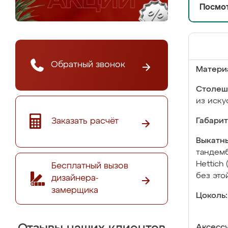
Посмот
Обратный звонок
Матери
Столеш
из иску
Заказать расчёт
Габарит
Выкатны
тандемб
Hettich
Бесплатный вызов
без это
дизайнера-
замерщика
Цоколь:
Аксесс