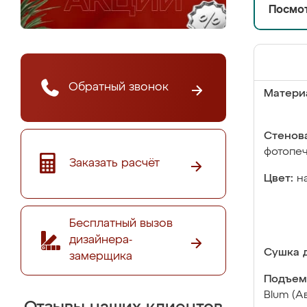
Посмот
Обратный звонок
Матери
Стенова
фотопе
Заказать расчёт
Цвет:
н
Бесплатный вызов
дизайнера-
Сушка д
замерщика
Подъем
Blum (А