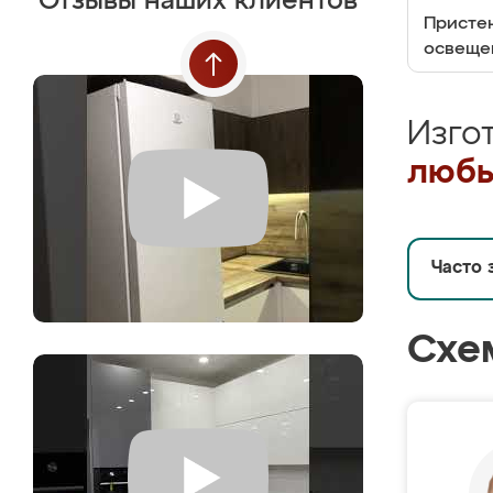
Отзывы наших клиентов
Пристен
освеще
Изго
любы
Часто 
Схе