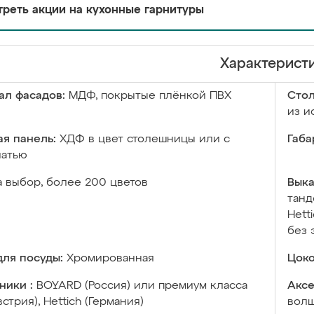
реть акции на кухонные гарнитуры
Характерист
ал фасадов:
МДФ, покрытые плёнкой ПВХ
Сто
из и
я панель:
ХДФ в цвет столешницы или с
Габа
чатью
а выбор, более 200 цветов
Выка
танд
Hett
без 
ля посуды:
Хромированная
Цоко
ники :
BOYARD (Россия) или премиум класса
Аксе
встрия), Hettich (Германия)
волш