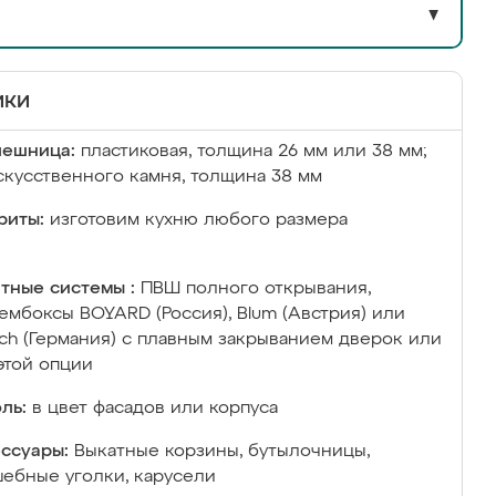
▼
ики
лешница:
пластиковая, толщина 26 мм или 38 мм;
скусственного камня, толщина 38 мм
риты:
изготовим кухню любого размера
тные системы :
ПВШ полного открывания,
ембоксы BOYARD (Россия), Blum (Австрия) или
ich (Германия) с плавным закрыванием дверок или
этой опции
ль:
в цвет фасадов или корпуса
ссуары:
Выкатные корзины, бутылочницы,
ебные уголки, карусели