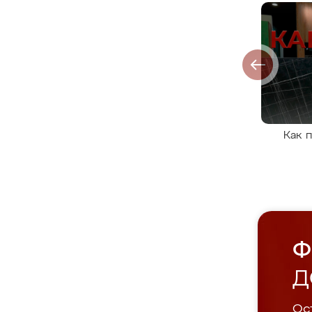
Как 
Ф
Д
Ост