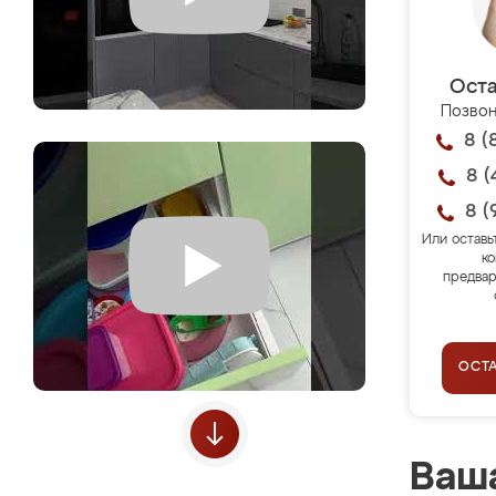
Оста
Позвон
8 (
8 (
8 (
Или оставь
ко
предвар
ОСТ
Ваша