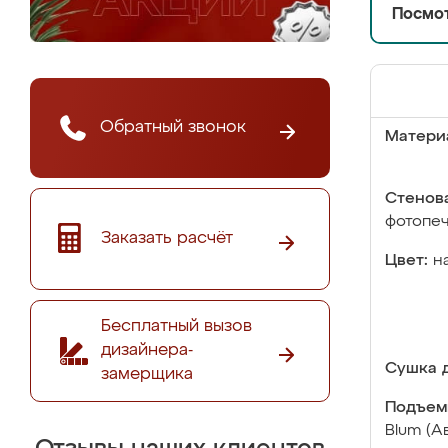
Посмот
Обратный звонок
Матери
Стенова
фотопе
Заказать расчёт
Цвет:
н
Бесплатный вызов
дизайнера-
Сушка д
замерщика
Подъем
Blum (А