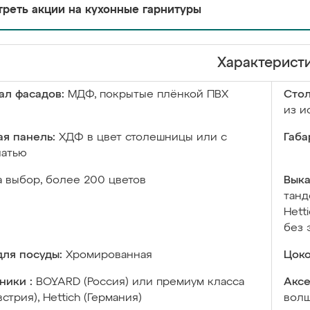
реть акции на кухонные гарнитуры
Характерист
ал фасадов:
МДФ, покрытые плёнкой ПВХ
Сто
из и
я панель:
ХДФ в цвет столешницы или с
Габа
чатью
а выбор, более 200 цветов
Выка
танд
Hett
без 
ля посуды:
Хромированная
Цоко
ники :
BOYARD (Россия) или премиум класса
Аксе
встрия), Hettich (Германия)
волш