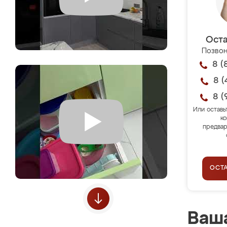
Оста
Позвон
8 (
8 (
8 (
Или оставь
ко
предвар
ОСТ
Ваша