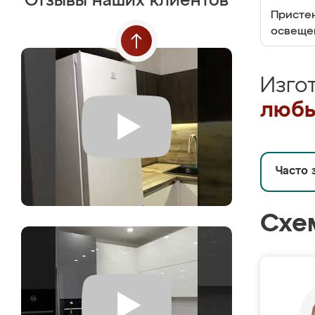
Отзывы наших клиентов
Пристен
освеще
Изго
любы
Часто 
Схе