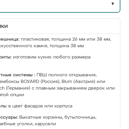
▼
ики
лешница:
пластиковая, толщина 26 мм или 38 мм;
скусственного камня, толщина 38 мм
риты:
изготовим кухню любого размера
тные системы :
ПВШ полного открывания,
ембоксы BOYARD (Россия), Blum (Австрия) или
ich (Германия) с плавным закрыванием дверок или
этой опции
ль:
в цвет фасадов или корпуса
ссуары:
Выкатные корзины, бутылочницы,
ебные уголки, карусели