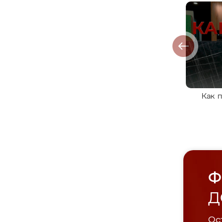
Как 
Ф
Д
Ост