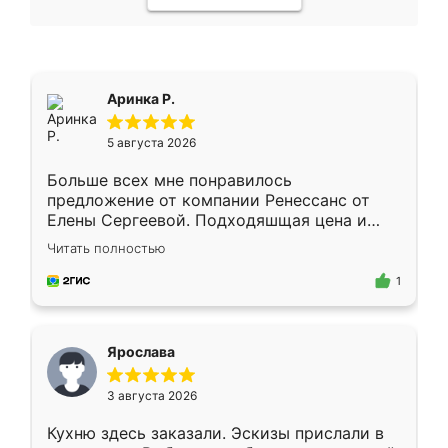
Аринка Р.
5 августа 2026
Больше всех мне понравилось
предложение от компании Ренессанс от
Елены Сергеевой. Подходяшщая цена и
короткие сроки изготовления. Приехавший
Читать полностью
для замера сотрудник Владислав
предложил по моему эскизу самый
1
подходящий вариант шкафа. Немного его
видоизменил, получилось даже лучше, чем
я хотела.
Ярослава
3 августа 2026
Кухню здесь заказали. Эскизы прислали в