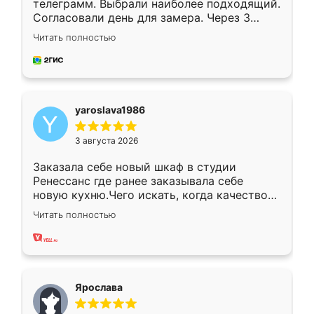
телеграмм. Выбрали наиболее подходящий.
Согласовали день для замера. Через 3
недели кухня была уже готова. Остались
Читать полностью
довольны работой. Спасибо Ренессанс
мебель за качественную работу!
yaroslava1986
3 августа 2026
Заказала себе новый шкаф в студии
Ренессанс где ранее заказывала себе
новую кухню.Чего искать, когда качеством
вполне довольна. Служит кухня уже почти
Читать полностью
два года, нареканий нет.
Ярослава