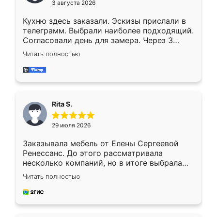
3 августа 2026
Кухню здесь заказали. Эскизы прислали в
телеграмм. Выбрали наиболее подходящий.
Согласовали день для замера. Через 3
недели кухня была уже готова. Остались
Читать полностью
довольны работой. Спасибо Ренессанс
мебель за качественную работу!
Rita S.
29 июля 2026
Заказывала мебель от Елены Сергеевой
Ренессанс. До этого рассматривала
несколько компаний, но в итоге выбрала
эту. Сначала обговорили условия, потом
Читать полностью
приехал замерщик, всё спокойно объяснил
и снял размеры. Изготовили в срок, с
доставкой тоже никаких проблем не
возникло. Сборку выполнили аккуратно,