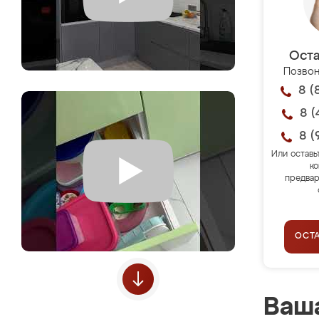
Оста
Позвон
8 (
8 (
8 (
Или оставь
ко
предвар
ОСТ
Ваша