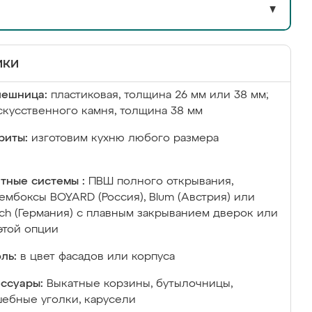
▼
ики
лешница:
пластиковая, толщина 26 мм или 38 мм;
скусственного камня, толщина 38 мм
риты:
изготовим кухню любого размера
тные системы :
ПВШ полного открывания,
ембоксы BOYARD (Россия), Blum (Австрия) или
ich (Германия) с плавным закрыванием дверок или
этой опции
ль:
в цвет фасадов или корпуса
ссуары:
Выкатные корзины, бутылочницы,
ебные уголки, карусели