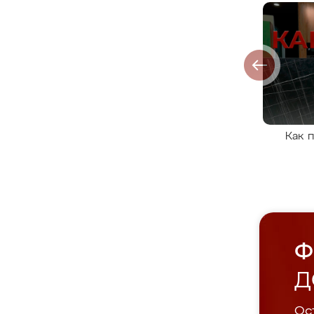
Как 
Ф
Д
Ост