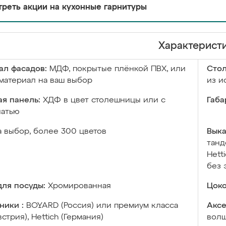
реть акции на кухонные гарнитуры
Характерист
ал фасадов:
МДФ, покрытые плёнкой ПВХ, или
Сто
материал на ваш выбор
из и
я панель:
ХДФ в цвет столешницы или с
Габа
чатью
а выбор, более 300 цветов
Выка
танд
Hett
без 
ля посуды:
Хромированная
Цоко
ники :
BOYARD (Россия) или премиум класса
Аксе
встрия), Hettich (Германия)
волш