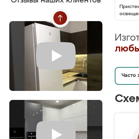
Отзывы наших клиентов
Пристен
освеще
Изго
любы
Часто 
Схе