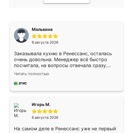
Мальвина
6 августа 2026
Заказывала кухню в Ренессанс, осталась
очень довольна. Менеджер всё быстро
посчитала, на вопросы отвечала сразу.
Замерщик приехал в субботу, подошёл к
Читать полностью
делу со всей ответственностью. Собрали
за день, ребята работали аккуратно, даже
пыли почти не было. Качество отличное,
ящики ходят плавно, ничего не скрипит.
Всё подошло как влитое.
Игорь М.
6 августа 2026
На самом деле в Ренессанс уже не первый