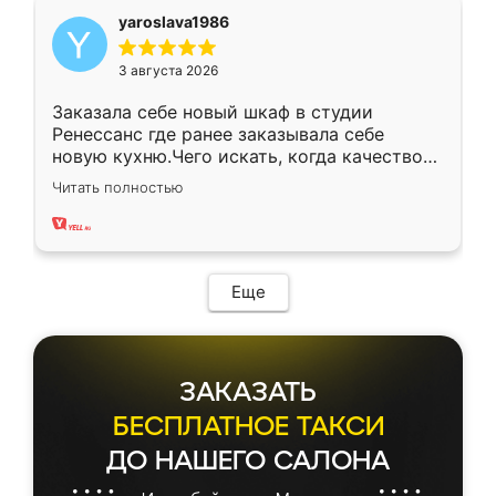
yaroslava1986
3 августа 2026
Заказала себе новый шкаф в студии
Ренессанс где ранее заказывала себе
новую кухню.Чего искать, когда качеством
вполне довольна. Служит кухня уже почти
Читать полностью
два года, нареканий нет.
Еще
ЗАКАЗАТЬ
БЕСПЛАТНОЕ ТАКСИ
ДО НАШЕГО САЛОНА