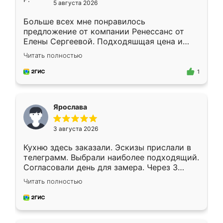
5 августа 2026
Больше всех мне понравилось
предложение от компании Ренессанс от
Елены Сергеевой. Подходяшщая цена и
короткие сроки изготовления. Приехавший
Читать полностью
для замера сотрудник Владислав
предложил по моему эскизу самый
1
подходящий вариант шкафа. Немного его
видоизменил, получилось даже лучше, чем
я хотела.
Ярослава
3 августа 2026
Кухню здесь заказали. Эскизы прислали в
телеграмм. Выбрали наиболее подходящий.
Согласовали день для замера. Через 3
недели кухня была уже готова. Остались
Читать полностью
довольны работой. Спасибо Ренессанс
мебель за качественную работу!