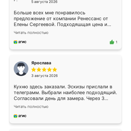
5 августа 2026
Больше всех мне понравилось
предложение от компании Ренессанс от
Елены Сергеевой. Подходяшщая цена и
короткие сроки изготовления. Приехавший
Читать полностью
для замера сотрудник Владислав
предложил по моему эскизу самый
1
подходящий вариант шкафа. Немного его
видоизменил, получилось даже лучше, чем
я хотела.
Ярослава
3 августа 2026
Кухню здесь заказали. Эскизы прислали в
телеграмм. Выбрали наиболее подходящий.
Согласовали день для замера. Через 3
недели кухня была уже готова. Остались
Читать полностью
довольны работой. Спасибо Ренессанс
мебель за качественную работу!