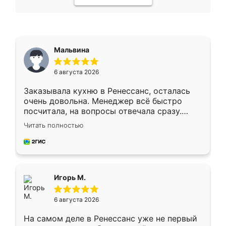
Мальвина
6 августа 2026
Заказывала кухню в Ренессанс, осталась
очень довольна. Менеджер всё быстро
посчитала, на вопросы отвечала сразу.
Замерщик приехал в субботу, подошёл к
Читать полностью
делу со всей ответственностью. Собрали
за день, ребята работали аккуратно, даже
пыли почти не было. Качество отличное,
ящики ходят плавно, ничего не скрипит.
Всё подошло как влитое.
Игорь М.
6 августа 2026
На самом деле в Ренессанс уже не первый