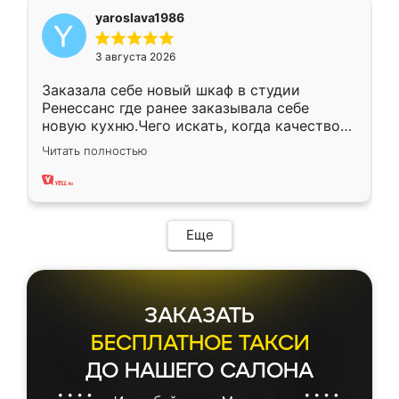
yaroslava1986
3 августа 2026
Заказала себе новый шкаф в студии
Ренессанс где ранее заказывала себе
новую кухню.Чего искать, когда качеством
вполне довольна. Служит кухня уже почти
Читать полностью
два года, нареканий нет.
Еще
ЗАКАЗАТЬ
БЕСПЛАТНОЕ ТАКСИ
ДО НАШЕГО САЛОНА