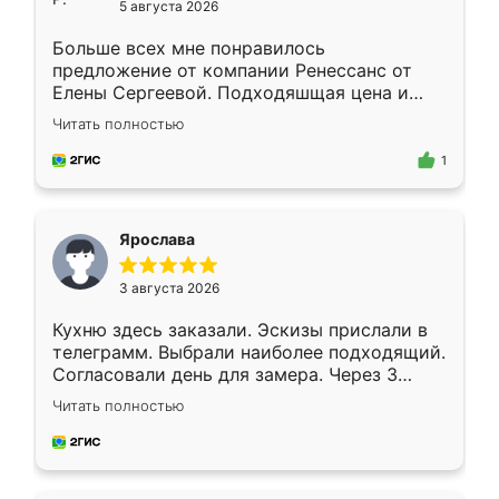
5 августа 2026
Больше всех мне понравилось
предложение от компании Ренессанс от
Елены Сергеевой. Подходяшщая цена и
короткие сроки изготовления. Приехавший
Читать полностью
для замера сотрудник Владислав
предложил по моему эскизу самый
1
подходящий вариант шкафа. Немного его
видоизменил, получилось даже лучше, чем
я хотела.
Ярослава
3 августа 2026
Кухню здесь заказали. Эскизы прислали в
телеграмм. Выбрали наиболее подходящий.
Согласовали день для замера. Через 3
недели кухня была уже готова. Остались
Читать полностью
довольны работой. Спасибо Ренессанс
мебель за качественную работу!