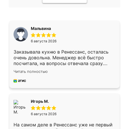
Мальвина
6 августа 2026
Заказывала кухню в Ренессанс, осталась
очень довольна. Менеджер всё быстро
посчитала, на вопросы отвечала сразу.
Замерщик приехал в субботу, подошёл к
Читать полностью
делу со всей ответственностью. Собрали
за день, ребята работали аккуратно, даже
пыли почти не было. Качество отличное,
ящики ходят плавно, ничего не скрипит.
Всё подошло как влитое.
Игорь М.
6 августа 2026
На самом деле в Ренессанс уже не первый