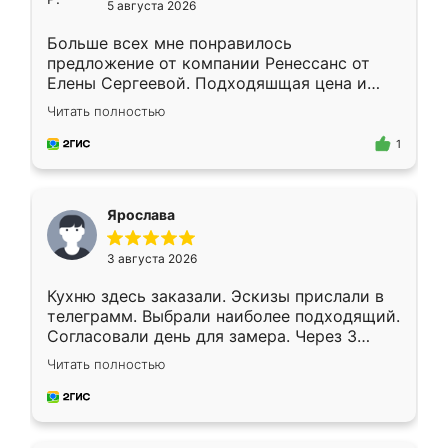
5 августа 2026
Больше всех мне понравилось
предложение от компании Ренессанс от
Елены Сергеевой. Подходяшщая цена и
короткие сроки изготовления. Приехавший
Читать полностью
для замера сотрудник Владислав
предложил по моему эскизу самый
1
подходящий вариант шкафа. Немного его
видоизменил, получилось даже лучше, чем
я хотела.
Ярослава
3 августа 2026
Кухню здесь заказали. Эскизы прислали в
телеграмм. Выбрали наиболее подходящий.
Согласовали день для замера. Через 3
недели кухня была уже готова. Остались
Читать полностью
довольны работой. Спасибо Ренессанс
мебель за качественную работу!