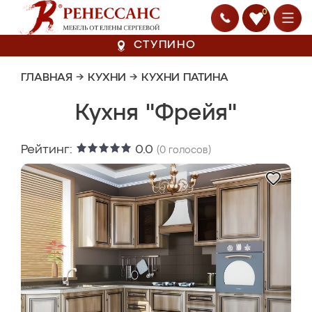
0
СТУПИНО
ГЛАВНАЯ
→
КУХНИ
→
КУХНИ ПАТИНА
Кухня "Фрейя"
Рейтинг:
0.0
(
0
голосов)