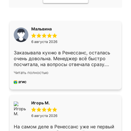
Мальвина
6 августа 2026
Заказывала кухню в Ренессанс, осталась
очень довольна. Менеджер всё быстро
посчитала, на вопросы отвечала сразу.
Замерщик приехал в субботу, подошёл к
Читать полностью
делу со всей ответственностью. Собрали
за день, ребята работали аккуратно, даже
пыли почти не было. Качество отличное,
ящики ходят плавно, ничего не скрипит.
Всё подошло как влитое.
Игорь М.
6 августа 2026
На самом деле в Ренессанс уже не первый