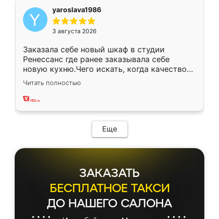
yaroslava1986
3 августа 2026
Заказала себе новый шкаф в студии
Ренессанс где ранее заказывала себе
новую кухню.Чего искать, когда качеством
вполне довольна. Служит кухня уже почти
Читать полностью
два года, нареканий нет.
Еще
ЗАКАЗАТЬ
БЕСПЛАТНОЕ ТАКСИ
ДО НАШЕГО САЛОНА