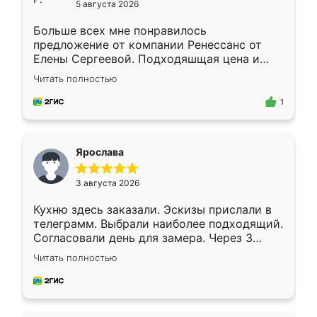
5 августа 2026
Больше всех мне понравилось
предложение от компании Ренессанс от
Елены Сергеевой. Подходяшщая цена и
короткие сроки изготовления. Приехавший
Читать полностью
для замера сотрудник Владислав
предложил по моему эскизу самый
1
подходящий вариант шкафа. Немного его
видоизменил, получилось даже лучше, чем
я хотела.
Ярослава
3 августа 2026
Кухню здесь заказали. Эскизы прислали в
телеграмм. Выбрали наиболее подходящий.
Согласовали день для замера. Через 3
недели кухня была уже готова. Остались
Читать полностью
довольны работой. Спасибо Ренессанс
мебель за качественную работу!