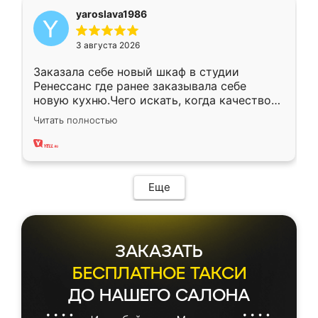
yaroslava1986
3 августа 2026
Заказала себе новый шкаф в студии
Ренессанс где ранее заказывала себе
новую кухню.Чего искать, когда качеством
вполне довольна. Служит кухня уже почти
Читать полностью
два года, нареканий нет.
Еще
ЗАКАЗАТЬ
БЕСПЛАТНОЕ ТАКСИ
ДО НАШЕГО САЛОНА