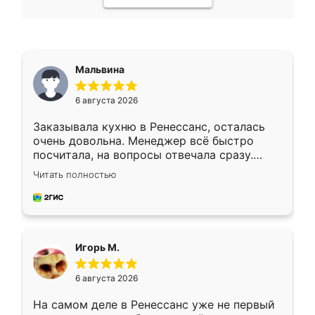
Мальвина
6 августа 2026
Заказывала кухню в Ренессанс, осталась
очень довольна. Менеджер всё быстро
посчитала, на вопросы отвечала сразу.
Замерщик приехал в субботу, подошёл к
Читать полностью
делу со всей ответственностью. Собрали
за день, ребята работали аккуратно, даже
пыли почти не было. Качество отличное,
ящики ходят плавно, ничего не скрипит.
Всё подошло как влитое.
Игорь М.
6 августа 2026
На самом деле в Ренессанс уже не первый