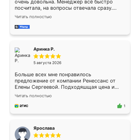
очень довольна. Менеджер всё быстро
посчитала, на вопросы отвечала сразу.
Замерщик приехал в субботу, подошёл к
Читать полностью
делу со всей ответственностью. Собрали
за день, ребята работали аккуратно, даже
пыли почти не было. Качество отличное,
ящики ходят плавно, ничего не скрипит.
Всё подошло как влитое.
Аринка Р.
5 августа 2026
Больше всех мне понравилось
предложение от компании Ренессанс от
Елены Сергеевой. Подходяшщая цена и
короткие сроки изготовления. Приехавший
Читать полностью
для замера сотрудник Владислав
предложил по моему эскизу самый
1
подходящий вариант шкафа. Немного его
видоизменил, получилось даже лучше, чем
я хотела.
Ярослава