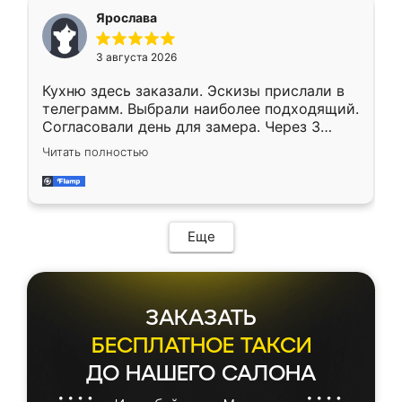
Ярослава
3 августа 2026
Кухню здесь заказали. Эскизы прислали в
телеграмм. Выбрали наиболее подходящий.
Согласовали день для замера. Через 3
недели кухня была уже готова. Остались
Читать полностью
довольны работой. Спасибо Ренессанс
мебель за качественную работу!
Еще
ЗАКАЗАТЬ
БЕСПЛАТНОЕ ТАКСИ
ДО НАШЕГО САЛОНА