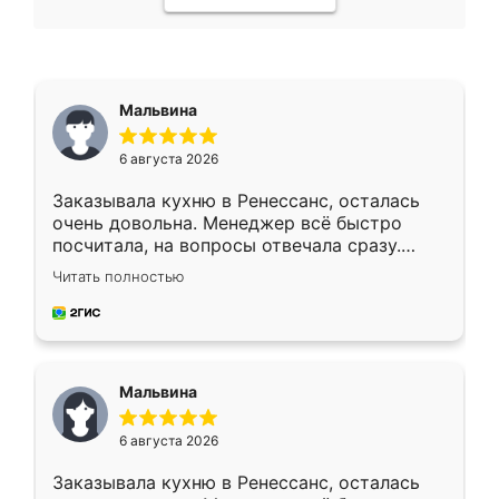
Мальвина
6 августа 2026
Заказывала кухню в Ренессанс, осталась
очень довольна. Менеджер всё быстро
посчитала, на вопросы отвечала сразу.
Замерщик приехал в субботу, подошёл к
Читать полностью
делу со всей ответственностью. Собрали
за день, ребята работали аккуратно, даже
пыли почти не было. Качество отличное,
ящики ходят плавно, ничего не скрипит.
Всё подошло как влитое.
Мальвина
6 августа 2026
Заказывала кухню в Ренессанс, осталась