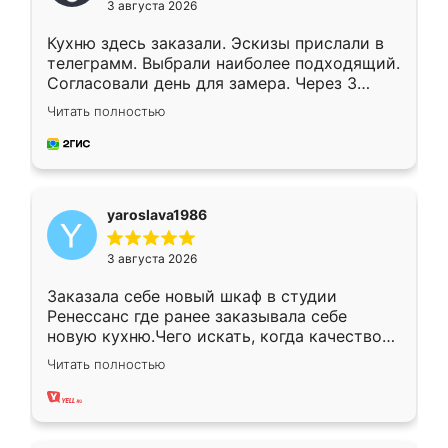
3 августа 2026
Кухню здесь заказали. Эскизы прислали в
телеграмм. Выбрали наиболее подходящий.
Согласовали день для замера. Через 3
недели кухня была уже готова. Остались
Читать полностью
довольны работой. Спасибо Ренессанс
мебель за качественную работу!
yaroslava1986
3 августа 2026
Заказала себе новый шкаф в студии
Ренессанс где ранее заказывала себе
новую кухню.Чего искать, когда качеством
вполне довольна. Служит кухня уже почти
Читать полностью
два года, нареканий нет.