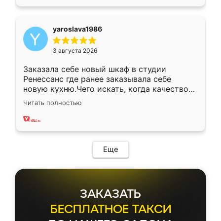
yaroslava1986
3 августа 2026
Заказала себе новый шкаф в студии
Ренессанс где ранее заказывала себе
новую кухню.Чего искать, когда качеством
вполне довольна. Служит кухня уже почти
Читать полностью
два года, нареканий нет.
Еще
ЗАКАЗАТЬ
БЕСПЛАТНОЕ ТАКСИ