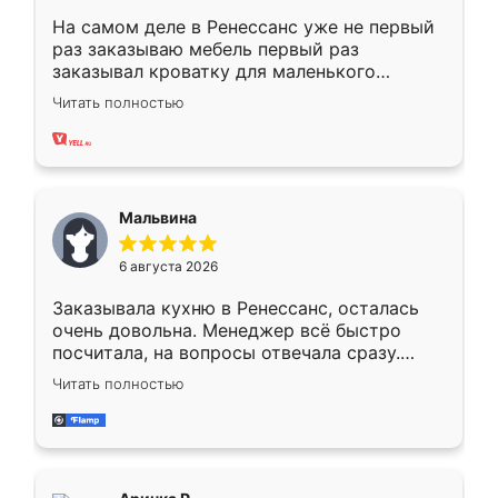
На самом деле в Ренессанс уже не первый
раз заказываю мебель первый раз
заказывал кроватку для маленького
ребёнка при его рождении ,во второй раз
Читать полностью
заказал шкаф-купе. По качеству очень
хорошее сборка достаточно быстрая,
также адекватные цены. До этого
сравнивал с разными конкурентами в этом
сегменте ,выбор у конкурентов куда
Мальвина
меньше, здесь же он более разнообразный.
Мне нравится ,если что-то потребуется из
6 августа 2026
мебели буду заказывать только здесь.
Заказывала кухню в Ренессанс, осталась
очень довольна. Менеджер всё быстро
посчитала, на вопросы отвечала сразу.
Замерщик приехал в субботу, подошёл к
Читать полностью
делу со всей ответственностью. Собрали
за день, ребята работали аккуратно, даже
пыли почти не было. Качество отличное,
ящики ходят плавно, ничего не скрипит.
Всё подошло как влитое.