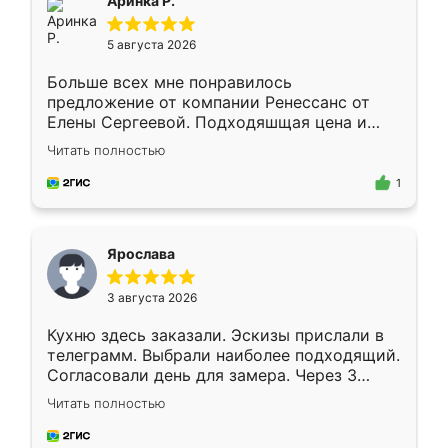
Аринка Р.
5 августа 2026
Больше всех мне понравилось
предложение от компании Ренессанс от
Елены Сергеевой. Подходяшщая цена и
короткие сроки изготовления. Приехавший
Читать полностью
для замера сотрудник Владислав
предложил по моему эскизу самый
1
подходящий вариант шкафа. Немного его
видоизменил, получилось даже лучше, чем
я хотела.
Ярослава
3 августа 2026
Кухню здесь заказали. Эскизы прислали в
телеграмм. Выбрали наиболее подходящий.
Согласовали день для замера. Через 3
недели кухня была уже готова. Остались
Читать полностью
довольны работой. Спасибо Ренессанс
мебель за качественную работу!