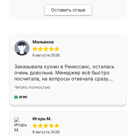
Оставить отзыв
Мальвина
6 августа 2026
Заказывала кухню в Ренессанс, осталась
очень довольна. Менеджер всё быстро
посчитала, на вопросы отвечала сразу.
Замерщик приехал в субботу, подошёл к
Читать полностью
делу со всей ответственностью. Собрали
за день, ребята работали аккуратно, даже
пыли почти не было. Качество отличное,
ящики ходят плавно, ничего не скрипит.
Всё подошло как влитое.
Игорь М.
6 августа 2026