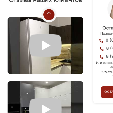
Отзывы наших клиентов
Оста
Позвон
8 (
8 (
8 (
Или оставь
ко
предвар
ОСТ