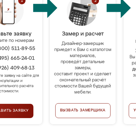
вьте заявку
Замер и расчет
ите по номерам
Дизайнер-замерщик
800) 511-89-55
приедет к Вам с каталогом
материалов,
Вы
495) 665-24-01
проведёт детальные
р
926) 409-68-13
замеры,
д
составит проект и сделает
з
те заявку на сайте для
окончательный расчёт
нсультации и
стоимости Вашей будущей
ительного расчёта
стоимости.
мебели.
ВЫЗВАТЬ ЗАМЕРЩИКА
АВИТЬ ЗАЯВКУ