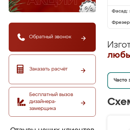
Фасад:
Фрезер
Обратный звонок
Изго
любы
Заказать расчёт
Часто 
Бесплатный вызов
Схе
дизайнера-
замерщика