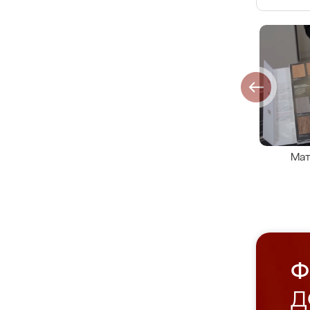
Мат
Ф
Д