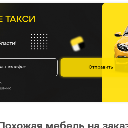
Е ТАКСИ
ласти!
Отправить
о
ашению
Похожая мебель на зака