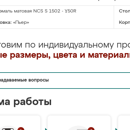
эмаль матовая NCS S 1502 - Y50R
Сто
овка:
«Пьер»
Корп
товим по индивидуальному про
е размеры, цвета и материа
задаваемые вопросы
ма работы