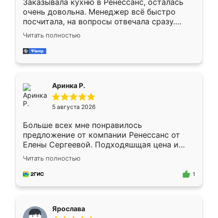
Заказывала кухню в Ренессанс, осталась
очень довольна. Менеджер всё быстро
посчитала, на вопросы отвечала сразу.
Замерщик приехал в субботу, подошёл к
Читать полностью
делу со всей ответственностью. Собрали
за день, ребята работали аккуратно, даже
пыли почти не было. Качество отличное,
ящики ходят плавно, ничего не скрипит.
Всё подошло как влитое.
Аринка Р.
5 августа 2026
Больше всех мне понравилось
предложение от компании Ренессанс от
Елены Сергеевой. Подходяшщая цена и
короткие сроки изготовления. Приехавший
Читать полностью
для замера сотрудник Владислав
предложил по моему эскизу самый
1
подходящий вариант шкафа. Немного его
видоизменил, получилось даже лучше, чем
я хотела.
Ярослава