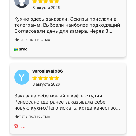
3 августа 2026
Кухню здесь заказали. Эскизы прислали в
телеграмм. Выбрали наиболее подходящий.
Согласовали день для замера. Через 3
недели кухня была уже готова. Остались
Читать полностью
довольны работой. Спасибо Ренессанс
мебель за качественную работу!
yaroslava1986
3 августа 2026
Заказала себе новый шкаф в студии
Ренессанс где ранее заказывала себе
новую кухню.Чего искать, когда качеством
вполне довольна. Служит кухня уже почти
Читать полностью
два года, нареканий нет.