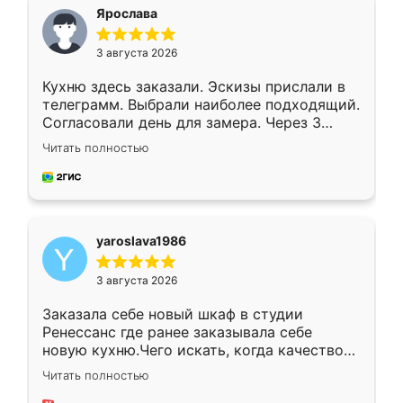
я хотела.
Ярослава
3 августа 2026
Кухню здесь заказали. Эскизы прислали в
телеграмм. Выбрали наиболее подходящий.
Согласовали день для замера. Через 3
недели кухня была уже готова. Остались
Читать полностью
довольны работой. Спасибо Ренессанс
мебель за качественную работу!
yaroslava1986
3 августа 2026
Заказала себе новый шкаф в студии
Ренессанс где ранее заказывала себе
новую кухню.Чего искать, когда качеством
вполне довольна. Служит кухня уже почти
Читать полностью
два года, нареканий нет.