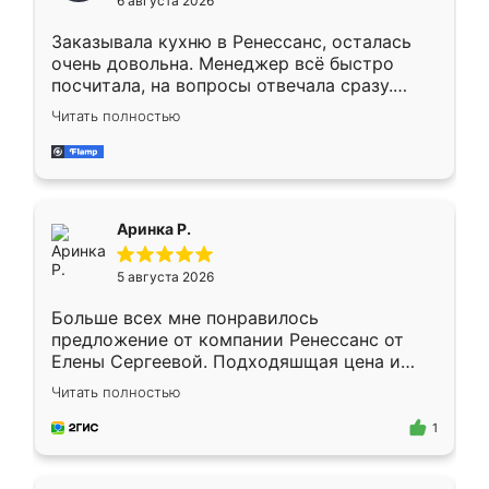
6 августа 2026
мебели буду заказывать только здесь.
Заказывала кухню в Ренессанс, осталась
очень довольна. Менеджер всё быстро
посчитала, на вопросы отвечала сразу.
Замерщик приехал в субботу, подошёл к
Читать полностью
делу со всей ответственностью. Собрали
за день, ребята работали аккуратно, даже
пыли почти не было. Качество отличное,
ящики ходят плавно, ничего не скрипит.
Всё подошло как влитое.
Аринка Р.
5 августа 2026
Больше всех мне понравилось
предложение от компании Ренессанс от
Елены Сергеевой. Подходяшщая цена и
короткие сроки изготовления. Приехавший
Читать полностью
для замера сотрудник Владислав
предложил по моему эскизу самый
1
подходящий вариант шкафа. Немного его
видоизменил, получилось даже лучше, чем