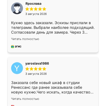
я хотела.
Ярослава
3 августа 2026
Кухню здесь заказали. Эскизы прислали в
телеграмм. Выбрали наиболее подходящий.
Согласовали день для замера. Через 3
недели кухня была уже готова. Остались
Читать полностью
довольны работой. Спасибо Ренессанс
мебель за качественную работу!
yaroslava1986
3 августа 2026
Заказала себе новый шкаф в студии
Ренессанс где ранее заказывала себе
новую кухню.Чего искать, когда качеством
вполне довольна. Служит кухня уже почти
Читать полностью
два года, нареканий нет.