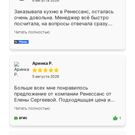
6 августа 2026
мебели буду заказывать только здесь.
Заказывала кухню в Ренессанс, осталась
очень довольна. Менеджер всё быстро
посчитала, на вопросы отвечала сразу.
Замерщик приехал в субботу, подошёл к
Читать полностью
делу со всей ответственностью. Собрали
за день, ребята работали аккуратно, даже
пыли почти не было. Качество отличное,
ящики ходят плавно, ничего не скрипит.
Всё подошло как влитое.
Аринка Р.
5 августа 2026
Больше всех мне понравилось
предложение от компании Ренессанс от
Елены Сергеевой. Подходяшщая цена и
короткие сроки изготовления. Приехавший
Читать полностью
для замера сотрудник Владислав
предложил по моему эскизу самый
1
подходящий вариант шкафа. Немного его
видоизменил, получилось даже лучше, чем