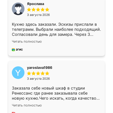
я хотела.
Ярослава
3 августа 2026
Кухню здесь заказали. Эскизы прислали в
телеграмм. Выбрали наиболее подходящий.
Согласовали день для замера. Через 3
недели кухня была уже готова. Остались
Читать полностью
довольны работой. Спасибо Ренессанс
мебель за качественную работу!
yaroslava1986
3 августа 2026
Заказала себе новый шкаф в студии
Ренессанс где ранее заказывала себе
новую кухню.Чего искать, когда качеством
вполне довольна. Служит кухня уже почти
Читать полностью
два года, нареканий нет.