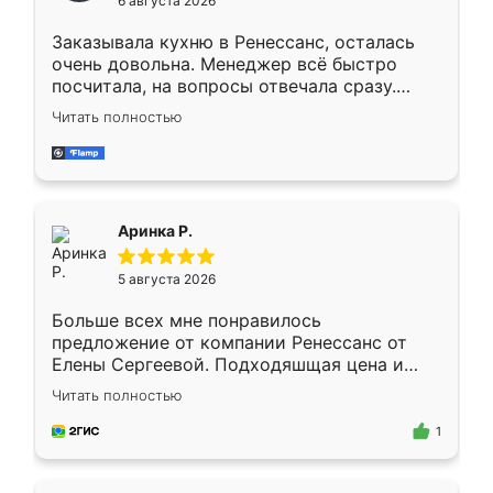
6 августа 2026
мебели буду заказывать только здесь.
Заказывала кухню в Ренессанс, осталась
очень довольна. Менеджер всё быстро
посчитала, на вопросы отвечала сразу.
Замерщик приехал в субботу, подошёл к
Читать полностью
делу со всей ответственностью. Собрали
за день, ребята работали аккуратно, даже
пыли почти не было. Качество отличное,
ящики ходят плавно, ничего не скрипит.
Всё подошло как влитое.
Аринка Р.
5 августа 2026
Больше всех мне понравилось
предложение от компании Ренессанс от
Елены Сергеевой. Подходяшщая цена и
короткие сроки изготовления. Приехавший
Читать полностью
для замера сотрудник Владислав
предложил по моему эскизу самый
1
подходящий вариант шкафа. Немного его
видоизменил, получилось даже лучше, чем