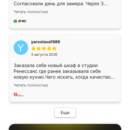
Согласовали день для замера. Через 3
недели кухня была уже готова. Остались
Читать полностью
довольны работой. Спасибо Ренессанс
мебель за качественную работу!
yaroslava1986
3 августа 2026
Заказала себе новый шкаф в студии
Ренессанс где ранее заказывала себе
новую кухню.Чего искать, когда качеством
вполне довольна. Служит кухня уже почти
Читать полностью
два года, нареканий нет.
Еще