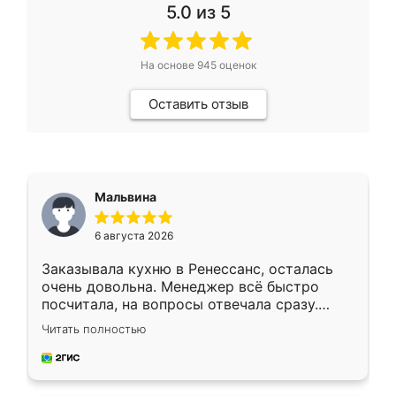
5.0
из 5
На основе
945
оценок
Оставить отзыв
Мальвина
6 августа 2026
Заказывала кухню в Ренессанс, осталась
очень довольна. Менеджер всё быстро
посчитала, на вопросы отвечала сразу.
Замерщик приехал в субботу, подошёл к
Читать полностью
делу со всей ответственностью. Собрали
за день, ребята работали аккуратно, даже
пыли почти не было. Качество отличное,
ящики ходят плавно, ничего не скрипит.