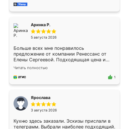
за день, ребята работали аккуратно, даже
пыли почти не было. Качество отличное,
ящики ходят плавно, ничего не скрипит.
Всё подошло как влитое.
Аринка Р.
5 августа 2026
Больше всех мне понравилось
предложение от компании Ренессанс от
Елены Сергеевой. Подходяшщая цена и
короткие сроки изготовления. Приехавший
Читать полностью
для замера сотрудник Владислав
предложил по моему эскизу самый
1
подходящий вариант шкафа. Немного его
видоизменил, получилось даже лучше, чем
я хотела.
Ярослава
3 августа 2026
Кухню здесь заказали. Эскизы прислали в
телеграмм. Выбрали наиболее подходящий.