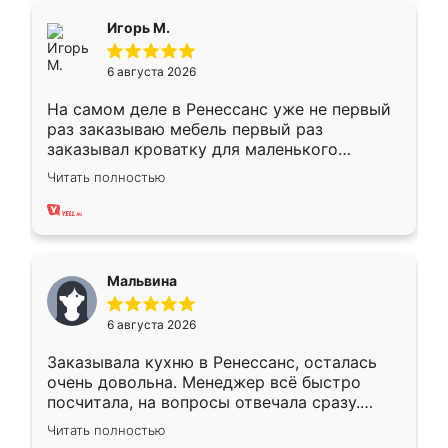
Всё подошло как влитое.
Игорь М.
6 августа 2026
На самом деле в Ренессанс уже не первый
раз заказываю мебель первый раз
заказывал кроватку для маленького
ребёнка при его рождении ,во второй раз
Читать полностью
заказал шкаф-купе. По качеству очень
хорошее сборка достаточно быстрая,
также адекватные цены. До этого
сравнивал с разными конкурентами в этом
сегменте ,выбор у конкурентов куда
Мальвина
меньше, здесь же он более разнообразный.
Мне нравится ,если что-то потребуется из
6 августа 2026
мебели буду заказывать только здесь.
Заказывала кухню в Ренессанс, осталась
очень довольна. Менеджер всё быстро
посчитала, на вопросы отвечала сразу.
Замерщик приехал в субботу, подошёл к
Читать полностью
делу со всей ответственностью. Собрали