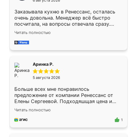
6 августа 2026
мебели буду заказывать только здесь.
Заказывала кухню в Ренессанс, осталась
очень довольна. Менеджер всё быстро
посчитала, на вопросы отвечала сразу.
Замерщик приехал в субботу, подошёл к
Читать полностью
делу со всей ответственностью. Собрали
за день, ребята работали аккуратно, даже
пыли почти не было. Качество отличное,
ящики ходят плавно, ничего не скрипит.
Всё подошло как влитое.
Аринка Р.
5 августа 2026
Больше всех мне понравилось
предложение от компании Ренессанс от
Елены Сергеевой. Подходяшщая цена и
короткие сроки изготовления. Приехавший
Читать полностью
для замера сотрудник Владислав
предложил по моему эскизу самый
1
подходящий вариант шкафа. Немного его
видоизменил, получилось даже лучше, чем