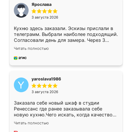
я хотела.
Ярослава
3 августа 2026
Кухню здесь заказали. Эскизы прислали в
телеграмм. Выбрали наиболее подходящий.
Согласовали день для замера. Через 3
недели кухня была уже готова. Остались
Читать полностью
довольны работой. Спасибо Ренессанс
мебель за качественную работу!
yaroslava1986
3 августа 2026
Заказала себе новый шкаф в студии
Ренессанс где ранее заказывала себе
новую кухню.Чего искать, когда качеством
вполне довольна. Служит кухня уже почти
Читать полностью
два года, нареканий нет.