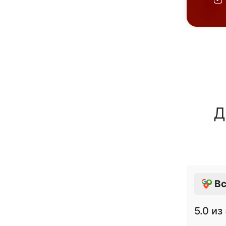
Д
Вс
5.0
из 