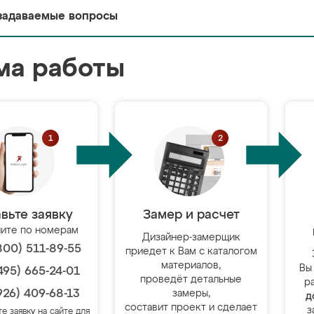
задаваемые вопросы
ма работы
вьте заявку
Замер и расчет
ите по номерам
Дизайнер-замерщик
800) 511-89-55
приедет к Вам с каталогом
материалов,
Вы
495) 665-24-01
проведёт детальные
р
926) 409-68-13
замеры,
д
составит проект и сделает
з
те заявку на сайте для