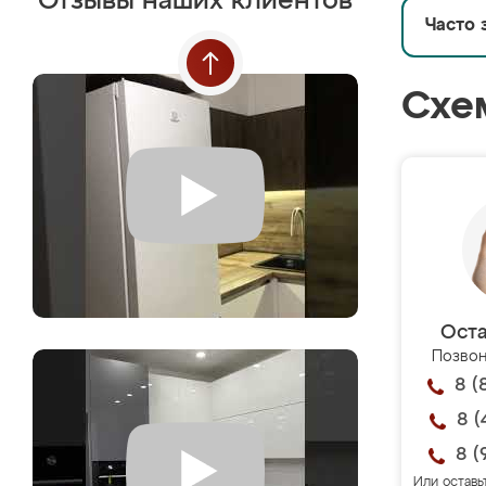
Отзывы наших клиентов
Часто 
Схе
Оста
Позвон
8 (
8 (
8 (
Или оставь