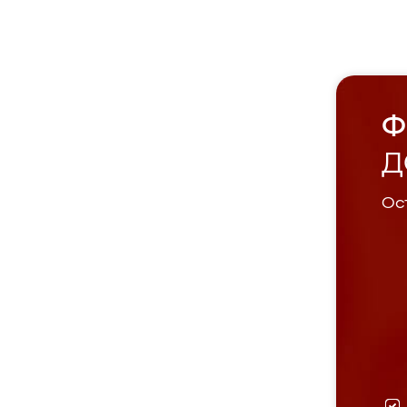
Ф
Д
Ост