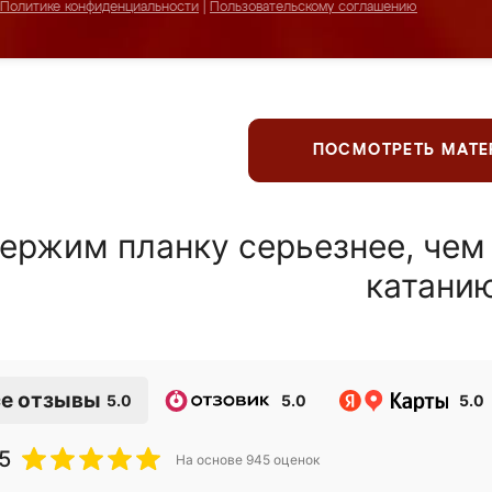
Политике конфиденциальности
|
Пользовательскому соглашению
ПОСМОТРЕТЬ МАТ
ержим планку серьезнее, чем
катани
е отзывы
5.0
5.0
5.0
5
На основе
945
оценок