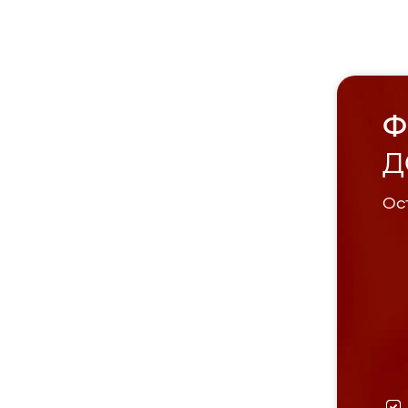
Ф
Д
Ост