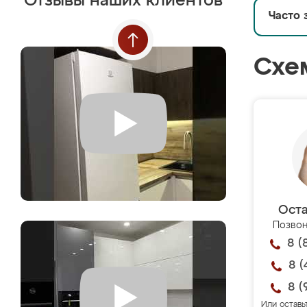
Отзывы наших клиентов
Часто 
Схе
Оста
Позвон
8 (
8 (
8 (
Или оставь