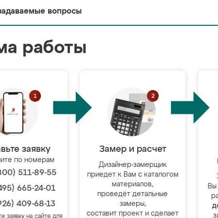
задаваемые вопросы
ма работы
вьте заявку
Замер и расчет
ите по номерам
Дизайнер-замерщик
800) 511-89-55
приедет к Вам с каталогом
материалов,
Вы
495) 665-24-01
проведёт детальные
р
926) 409-68-13
замеры,
д
составит проект и сделает
з
те заявку на сайте для