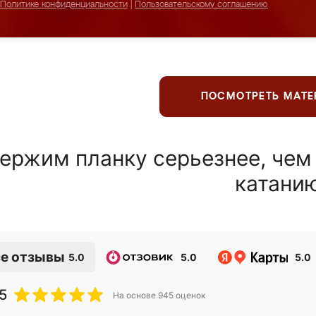
Политике конфиденциальности
|
Пользовательскому соглашению
ПОСМОТРЕТЬ МАТ
ержим планку серьезнее, чем
катани
е отзывы
5.0
5.0
5.0
5
На основе
945
оценок