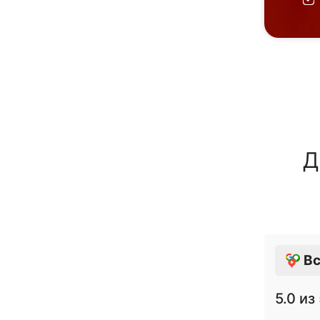
Д
Вс
5.0
из 