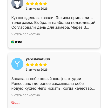
3 августа 2026
Кухню здесь заказали. Эскизы прислали в
телеграмм. Выбрали наиболее подходящий.
Согласовали день для замера. Через 3
недели кухня была уже готова. Остались
Читать полностью
довольны работой. Спасибо Ренессанс
мебель за качественную работу!
yaroslava1986
3 августа 2026
Заказала себе новый шкаф в студии
Ренессанс где ранее заказывала себе
новую кухню.Чего искать, когда качеством
вполне довольна. Служит кухня уже почти
Читать полностью
два года, нареканий нет.