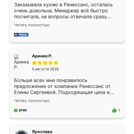
Заказывала кухню в Ренессанс, осталась
очень довольна. Менеджер всё быстро
посчитала, на вопросы отвечала сразу.
Замерщик приехал в субботу, подошёл к
Читать полностью
делу со всей ответственностью. Собрали
за день, ребята работали аккуратно, даже
пыли почти не было. Качество отличное,
ящики ходят плавно, ничего не скрипит.
Всё подошло как влитое.
Аринка Р.
5 августа 2026
Больше всех мне понравилось
предложение от компании Ренессанс от
Елены Сергеевой. Подходяшщая цена и
короткие сроки изготовления. Приехавший
Читать полностью
для замера сотрудник Владислав
предложил по моему эскизу самый
1
подходящий вариант шкафа. Немного его
видоизменил, получилось даже лучше, чем
я хотела.
Ярослава