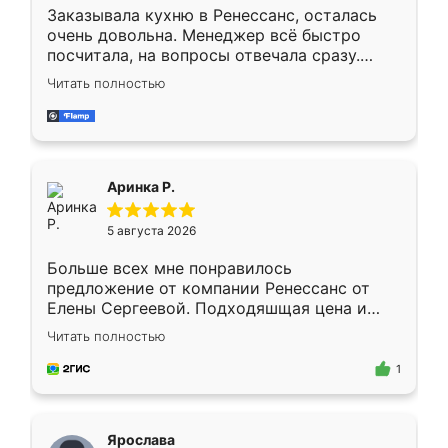
Заказывала кухню в Ренессанс, осталась
очень довольна. Менеджер всё быстро
посчитала, на вопросы отвечала сразу.
Замерщик приехал в субботу, подошёл к
Читать полностью
делу со всей ответственностью. Собрали
за день, ребята работали аккуратно, даже
пыли почти не было. Качество отличное,
ящики ходят плавно, ничего не скрипит.
Всё подошло как влитое.
Аринка Р.
5 августа 2026
Больше всех мне понравилось
предложение от компании Ренессанс от
Елены Сергеевой. Подходяшщая цена и
короткие сроки изготовления. Приехавший
Читать полностью
для замера сотрудник Владислав
предложил по моему эскизу самый
1
подходящий вариант шкафа. Немного его
видоизменил, получилось даже лучше, чем
я хотела.
Ярослава