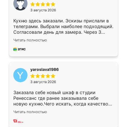
3 августа 2026
Кухню здесь заказали. Эскизы прислали в
телеграмм. Выбрали наиболее подходящий.
Согласовали день для замера. Через 3
недели кухня была уже готова. Остались
Читать полностью
довольны работой. Спасибо Ренессанс
мебель за качественную работу!
yaroslava1986
3 августа 2026
Заказала себе новый шкаф в студии
Ренессанс где ранее заказывала себе
новую кухню.Чего искать, когда качеством
вполне довольна. Служит кухня уже почти
Читать полностью
два года, нареканий нет.