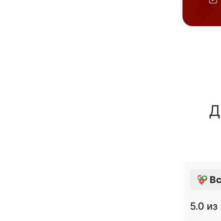
Д
Вс
5.0
из 