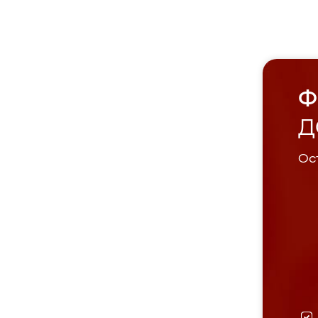
Ф
Д
Ост