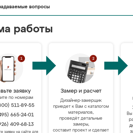
задаваемые вопросы
ма работы
вьте заявку
Замер и расчет
ите по номерам
Дизайнер-замерщик
800) 511-89-55
приедет к Вам с каталогом
материалов,
Вы
495) 665-24-01
проведёт детальные
р
926) 409-68-13
замеры,
д
составит проект и сделает
з
те заявку на сайте для