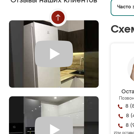
Отзывы наших клиентов
Часто 
Схе
Оста
Позвон
8 (
8 (
8 (
Или оставь