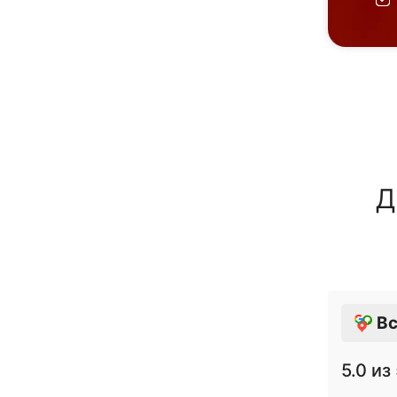
Д
Вс
5.0
из 