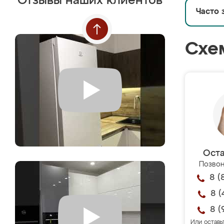
Отзывы наших клиентов
Часто 
Схе
Оста
Позвон
8 (
8 (
8 (
Или оставь