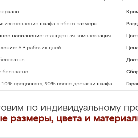
зеркало
Кром
ы:
изготовление шкафа любого размера
Разд
ннее наполнение:
стандартная комплектация
Цвет
вление:
5-7 рабочих дней
Цена
бесплатно
Дост
:
бесплатно
Сбор
10% предоплата, 90% после доставки шкафа
Гара
товим по индивидуальному про
е размеры, цвета и материа