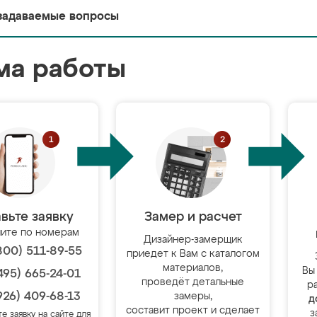
задаваемые вопросы
ма работы
вьте заявку
Замер и расчет
ите по номерам
Дизайнер-замерщик
800) 511-89-55
приедет к Вам с каталогом
материалов,
Вы
495) 665-24-01
проведёт детальные
р
926) 409-68-13
замеры,
д
составит проект и сделает
з
те заявку на сайте для