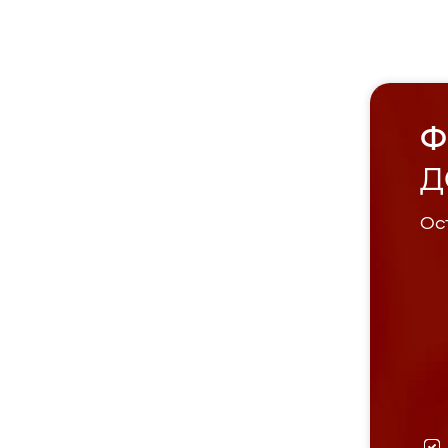
Ф
Д
Ост