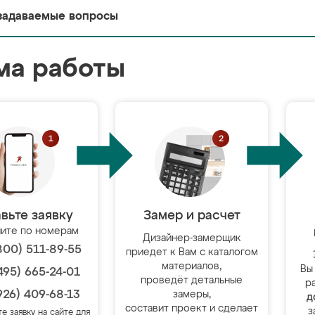
задаваемые вопросы
ма работы
вьте заявку
Замер и расчет
ите по номерам
Дизайнер-замерщик
800) 511-89-55
приедет к Вам с каталогом
материалов,
Вы
495) 665-24-01
проведёт детальные
р
926) 409-68-13
замеры,
д
составит проект и сделает
з
те заявку на сайте для