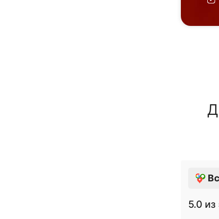
Д
Вс
5.0
из 