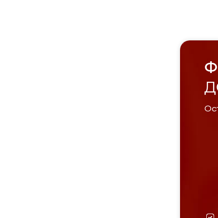
Ф
Д
Ост