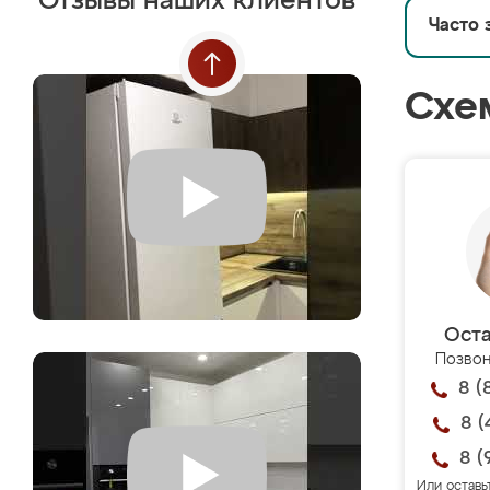
Отзывы наших клиентов
Часто 
Схе
Оста
Позвон
8 (
8 (
8 (
Или оставь