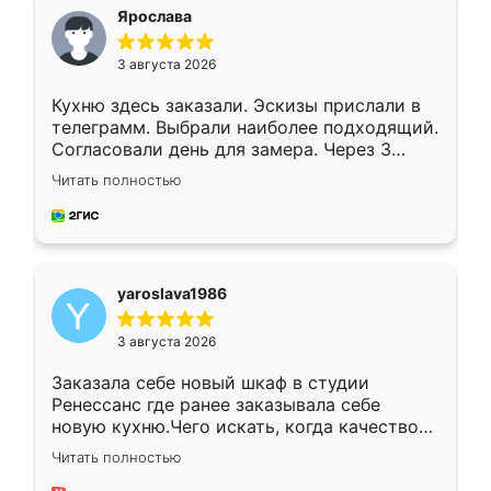
я хотела.
Ярослава
3 августа 2026
Кухню здесь заказали. Эскизы прислали в
телеграмм. Выбрали наиболее подходящий.
Согласовали день для замера. Через 3
недели кухня была уже готова. Остались
Читать полностью
довольны работой. Спасибо Ренессанс
мебель за качественную работу!
yaroslava1986
3 августа 2026
Заказала себе новый шкаф в студии
Ренессанс где ранее заказывала себе
новую кухню.Чего искать, когда качеством
вполне довольна. Служит кухня уже почти
Читать полностью
два года, нареканий нет.