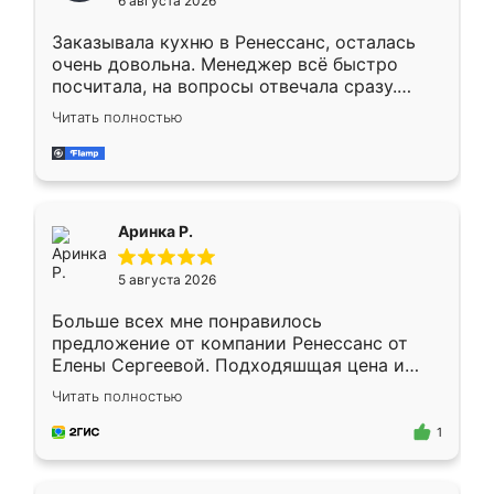
6 августа 2026
мебели буду заказывать только здесь.
Заказывала кухню в Ренессанс, осталась
очень довольна. Менеджер всё быстро
посчитала, на вопросы отвечала сразу.
Замерщик приехал в субботу, подошёл к
Читать полностью
делу со всей ответственностью. Собрали
за день, ребята работали аккуратно, даже
пыли почти не было. Качество отличное,
ящики ходят плавно, ничего не скрипит.
Всё подошло как влитое.
Аринка Р.
5 августа 2026
Больше всех мне понравилось
предложение от компании Ренессанс от
Елены Сергеевой. Подходяшщая цена и
короткие сроки изготовления. Приехавший
Читать полностью
для замера сотрудник Владислав
предложил по моему эскизу самый
1
подходящий вариант шкафа. Немного его
видоизменил, получилось даже лучше, чем