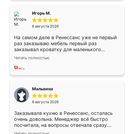
ящики ходят плавно, ничего не скрипит.
Всё подошло как влитое.
Игорь М.
6 августа 2026
На самом деле в Ренессанс уже не первый
раз заказываю мебель первый раз
заказывал кроватку для маленького
ребёнка при его рождении ,во второй раз
Читать полностью
заказал шкаф-купе. По качеству очень
хорошее сборка достаточно быстрая,
также адекватные цены. До этого
сравнивал с разными конкурентами в этом
сегменте ,выбор у конкурентов куда
Мальвина
меньше, здесь же он более разнообразный.
Мне нравится ,если что-то потребуется из
6 августа 2026
мебели буду заказывать только здесь.
Заказывала кухню в Ренессанс, осталась
очень довольна. Менеджер всё быстро
посчитала, на вопросы отвечала сразу.
Замерщик приехал в субботу, подошёл к
Читать полностью