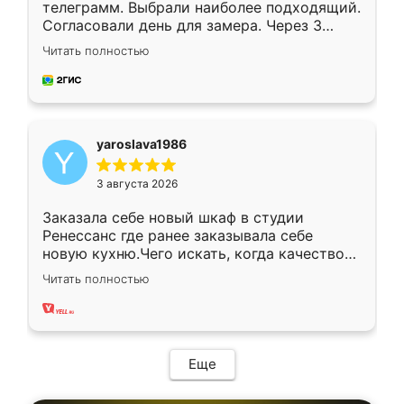
телеграмм. Выбрали наиболее подходящий.
Согласовали день для замера. Через 3
недели кухня была уже готова. Остались
Читать полностью
довольны работой. Спасибо Ренессанс
мебель за качественную работу!
yaroslava1986
3 августа 2026
Заказала себе новый шкаф в студии
Ренессанс где ранее заказывала себе
новую кухню.Чего искать, когда качеством
вполне довольна. Служит кухня уже почти
Читать полностью
два года, нареканий нет.
Еще