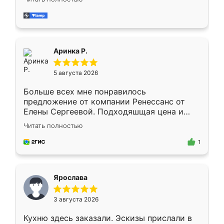
делу со всей ответственностью. Собрали
за день, ребята работали аккуратно, даже
пыли почти не было. Качество отличное,
ящики ходят плавно, ничего не скрипит.
Всё подошло как влитое.
Аринка Р.
5 августа 2026
Больше всех мне понравилось
предложение от компании Ренессанс от
Елены Сергеевой. Подходяшщая цена и
короткие сроки изготовления. Приехавший
Читать полностью
для замера сотрудник Владислав
предложил по моему эскизу самый
1
подходящий вариант шкафа. Немного его
видоизменил, получилось даже лучше, чем
я хотела.
Ярослава
3 августа 2026
Кухню здесь заказали. Эскизы прислали в