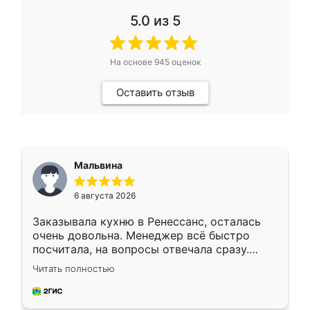
5.0
из 5
На основе
945
оценок
Оставить отзыв
Мальвина
6 августа 2026
Заказывала кухню в Ренессанс, осталась
очень довольна. Менеджер всё быстро
посчитала, на вопросы отвечала сразу.
Замерщик приехал в субботу, подошёл к
Читать полностью
делу со всей ответственностью. Собрали
за день, ребята работали аккуратно, даже
пыли почти не было. Качество отличное,