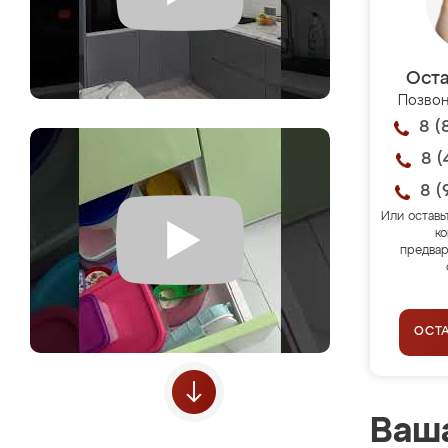
Оста
Позвон
8 (
8 (
8 (
Или оставь
ко
предвар
ОСТ
Ваша