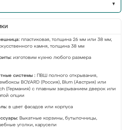
▼
ики
лешница:
пластиковая, толщина 26 мм или 38 мм;
скусственного камня, толщина 38 мм
риты:
изготовим кухню любого размера
тные системы :
ПВШ полного открывания,
ембоксы BOYARD (Россия), Blum (Австрия) или
ich (Германия) с плавным закрыванием дверок или
этой опции
ль:
в цвет фасадов или корпуса
ссуары:
Выкатные корзины, бутылочницы,
ебные уголки, карусели