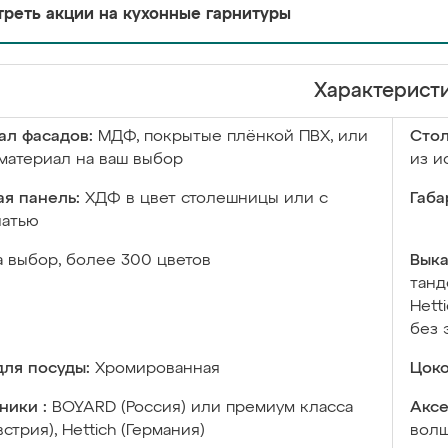
реть акции на кухонные гарнитуры
Характерист
ал фасадов:
МДФ, покрытые плёнкой ПВХ, или
Сто
материал на ваш выбор
из и
я панель:
ХДФ в цвет столешницы или с
Габа
чатью
а выбор, более 300 цветов
Выка
танд
Hett
без 
ля посуды:
Хромированная
Цоко
ники :
BOYARD (Россия) или премиум класса
Аксе
встрия), Hettich (Германия)
волш