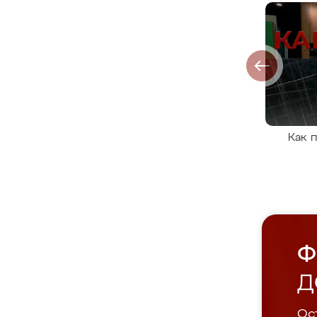
Как 
Ф
Д
Ост