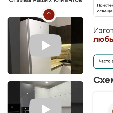
Отзывы наших клиентов
Пристен
освеще
Изго
любы
Часто 
Схе