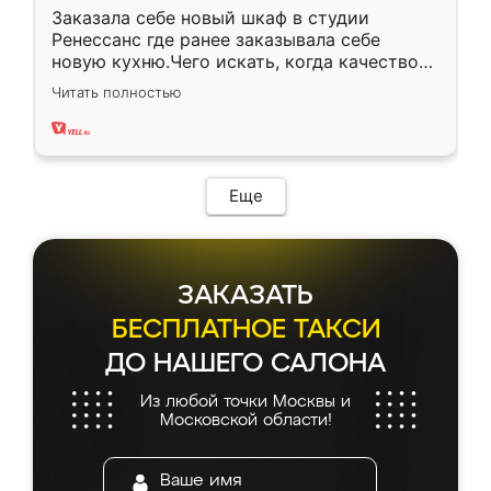
Заказала себе новый шкаф в студии
Ренессанс где ранее заказывала себе
новую кухню.Чего искать, когда качеством
вполне довольна. Служит кухня уже почти
Читать полностью
два года, нареканий нет.
Еще
ЗАКАЗАТЬ
БЕСПЛАТНОЕ ТАКСИ
ДО НАШЕГО САЛОНА
Из любой точки Москвы и
Московской области!