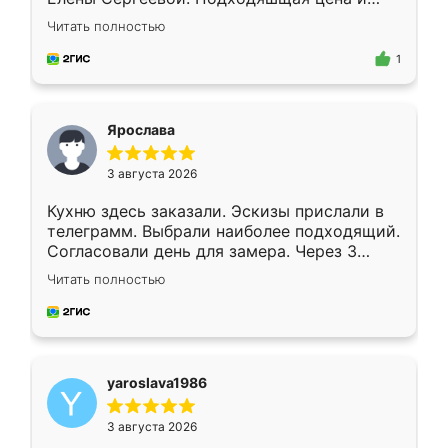
короткие сроки изготовления. Приехавший
Читать полностью
для замера сотрудник Владислав
предложил по моему эскизу самый
1
подходящий вариант шкафа. Немного его
видоизменил, получилось даже лучше, чем
я хотела.
Ярослава
3 августа 2026
Кухню здесь заказали. Эскизы прислали в
телеграмм. Выбрали наиболее подходящий.
Согласовали день для замера. Через 3
недели кухня была уже готова. Остались
Читать полностью
довольны работой. Спасибо Ренессанс
мебель за качественную работу!
yaroslava1986
3 августа 2026