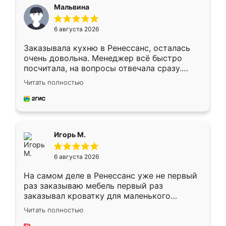
Мальвина
6 августа 2026
Заказывала кухню в Ренессанс, осталась
очень довольна. Менеджер всё быстро
посчитала, на вопросы отвечала сразу.
Замерщик приехал в субботу, подошёл к
Читать полностью
делу со всей ответственностью. Собрали
за день, ребята работали аккуратно, даже
пыли почти не было. Качество отличное,
ящики ходят плавно, ничего не скрипит.
Всё подошло как влитое.
Игорь М.
6 августа 2026
На самом деле в Ренессанс уже не первый
раз заказываю мебель первый раз
заказывал кроватку для маленького
ребёнка при его рождении ,во второй раз
Читать полностью
заказал шкаф-купе. По качеству очень